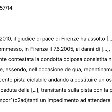
57/14
010, il giudice di pace di Firenze ha assolto [...
messo, in Firenze il 7.6.2005, ai danni di [...]
ente contestata la condotta colposa consistita n
dale, essendo, nell'occasione de qua, repentin
nte pista ciclabile andando a costituire un ostac
aduta della [...], transitante sulla pista con la p
mpor^(c2ad)tanti un impedimento ad attendere a