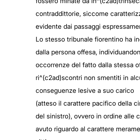
fossero minate da in^(c2ad)trinseca
contraddittorie, siccome caratteriz
evidente dai passaggi espressament
Lo stesso tribunale fiorentino ha in
dalla persona offesa, individuandone 
occorrenze del fatto dalla stessa of
ri^(c2ad)scontri non smentiti in al
conseguenze lesive a suo carico
(atteso il carattere pacifico della 
del sinistro), ovvero in ordine alle 
avuto riguardo al carattere merame