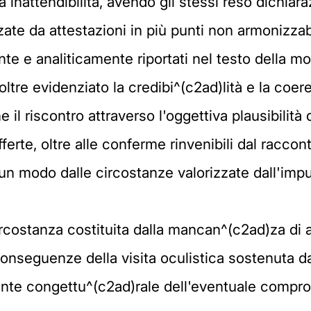
 inattendibilità, avendo gli stessi reso dichiar
zate da attestazioni in più punti non armonizzab
e e analiticamente riportati nel testo della mo
oltre evidenziato la credibi^(c2ad)lità e la coere
il riscontro attraverso l'oggettiva plausibilità d
ferte, oltre alle conferme rinvenibili dal raccon
cun modo dalle circostanze valorizzate dall'imp
circostanza costituita dalla mancan^(c2ad)za di 
conseguenze della visita oculistica sostenuta dal
nte congettu^(c2ad)rale dell'eventuale comprom