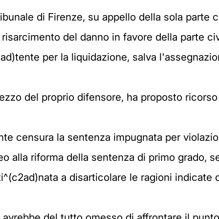
ibunale di Firenze, su appello della sola parte c
 risarcimento del danno in favore della parte civi
ad)tente per la liquidazione, salva l'assegnazio
zzo del proprio difensore, ha proposto ricorso 
rrente censura la sentenza impugnata per violazi
o alla riforma della sentenza di primo grado, s
^(c2ad)nata a disarticolare le ragioni indicate
nze avrebbe del tutto omesso di affrontare il pun