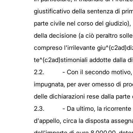
giustificativo della sentenza di pri
parte civile nel corso del giudizio), 
della decisione (a ciò peraltro solle
compreso l'irrilevante giu^(c2ad)diz
te^(c2ad)stimoniali addotte dalla di
2.2.
- Con il secondo motivo, 
impugnata, per aver omesso di proce
delle dichiarazioni rese dalla part
2.3.
- Da ultimo, la ricorrent
d'appello, circa la disposta assegna
dell'importo di euro 8.000,00, dete