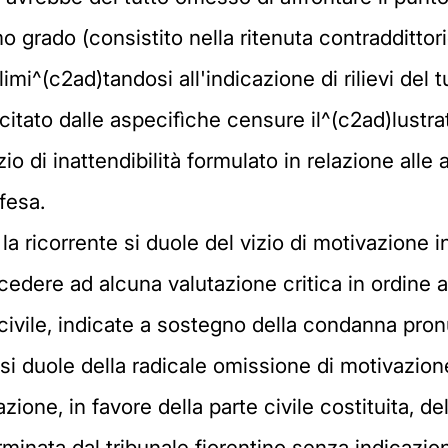
mo grado (consistito nella ritenuta contraddittor
limi^(c2ad)tandosi all'indicazione di rilievi del t
citato dalle aspecifìche censure il^(c2ad)lustrate
io di inattendibilità formulato in relazione alle 
fesa.
la ricorrente si duole del vizio di motivazione 
dere ad alcuna valutazione critica in ordine all
e civile, indicate a sostegno della condanna pron
e si duole della radicale omissione di motivazion
zione, in favore della parte civile costituita, d
rminata dal tribunale fiorentino senza indicazion