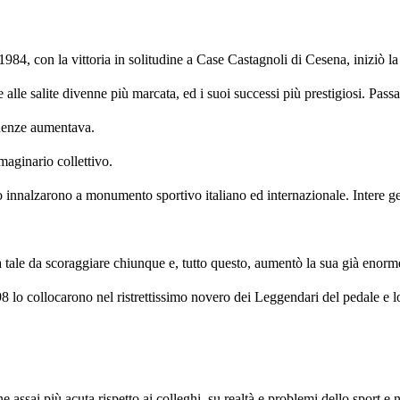
le 1984, con la vittoria in solitudine a Case Castagnoli di Cesena, iniziò
e alle salite divenne più marcata, ed i suoi successi più prestigiosi. Pas
endenze aumentava.
mmaginario collettivo.
 lo innalzarono a monumento sportivo italiano ed internazionale. Intere gen
à tale da scoraggiare chiunque e, tutto questo, aumentò la sua già enorm
998 lo collocarono nel ristrettissimo novero dei Leggendari del pedale e l
e assai più acuta rispetto ai colleghi, su realtà e problemi dello sport e