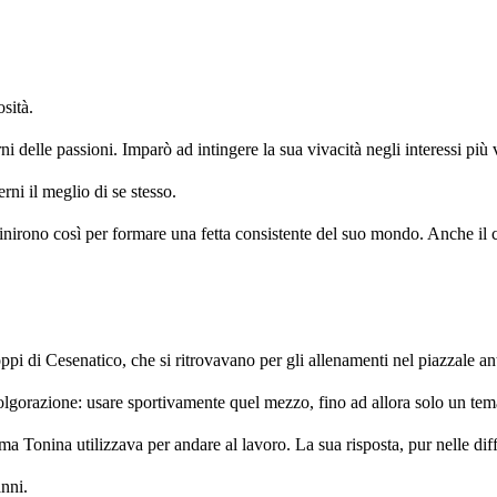
osità.
i delle passioni. Imparò ad intingere la sua vivacità negli interessi più 
rni il meglio di se stesso.
inirono così per formare una fetta consistente del suo mondo. Anche il 
i di Cesenatico, che si ritrovavano per gli allenamenti nel piazzale an
folgorazione: usare sportivamente quel mezzo, fino ad allora solo un tema
 Tonina utilizzava per andare al lavoro. La sua risposta, pur nelle diff
anni.