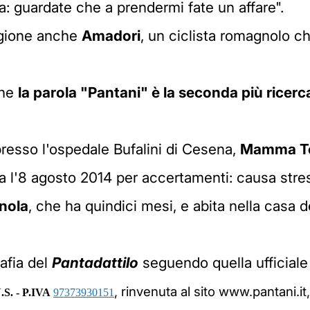
va: guardate che a prendermi fate un affare".
agione anche
Amadori
, un ciclista romagnolo c
che
la parola "Pantani" è la seconda più ricerc
presso l'ospedale Bufalini di Cesena,
Mamma T
ta l'8 agosto 2014 per accertamenti: causa stres
nola
, che ha quindici mesi, e abita nella casa d
rafia del
Pantadattilo
seguendo quella ufficiale
, rinvenuta al sito www.pantani.it
.S. - P.IVA
97373930151