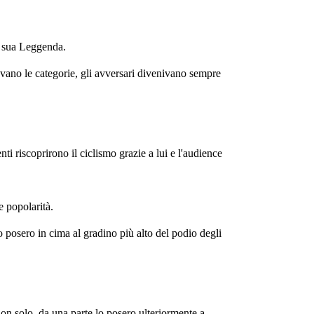
 la sua Leggenda.
savano le categorie, gli avversari divenivano sempre
ti riscoprirono il ciclismo grazie a lui e l'audience
e popolarità.
o posero in cima al gradino più alto del podio degli
 non solo, da una parte lo posero ulteriormente a