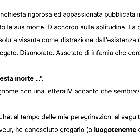
 inchiesta rigorosa ed appassionata pubblicata i
 la sua morte. D'accordo sulla solitudine. La coca
issoluta vissuta come distrazione dall'esistenz
egato. Disonorato. Assetato di infamia che cerc
uesta morte
...".
ognome con una lettera M accanto che sembrava i
he, al tempo delle mie peregrinazioni al seguit
iveur, ho conosciuto gregario (o
luogotenente
c