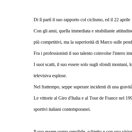
Di lì partì il suo rapporto col ciclismo, ed il 22 apri
Con gli anni, quella immediata e strabiliante attitudin
più competitivi, ma la superiorità di Marco sulle p
Fra i professionisti il suo talento coinvolse l'intero i
I suoi scatti, il suo essere solo sugli sfondi montani,
televisiva esplose.
Nel frattempo, seppe superare incidenti di una gravit
Le vittorie al Giro d'Italia e al Tour de France nel 1
sportivi italiani contemporanei.
Il suo essere uomo sensibile, schietto e con una vision