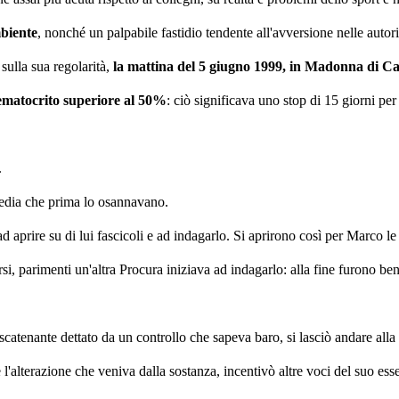
mbiente
, nonché un palpabile fastidio tendente all'avversione nelle autor
 sulla sua regolarità,
la mattina del 5 giugno 1999, in Madonna di C
ematocrito superiore al 50%
: ciò significava uno stop di 15 giorni per 
e.
 media che prima lo osannavano.
d aprire su di lui fascicoli e ad indagarlo. Si aprirono così per Marco l
si, parimenti un'altra Procura iniziava ad indagarlo: alla fine furono ben
 scatenante dettato da un controllo che sapeva baro, si lasciò andare all
 l'alterazione che veniva dalla sostanza, incentivò altre voci del suo esse