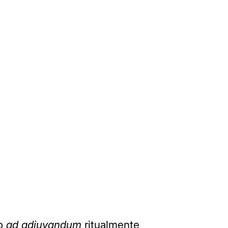
to
ad adiuvandum
ritualmente