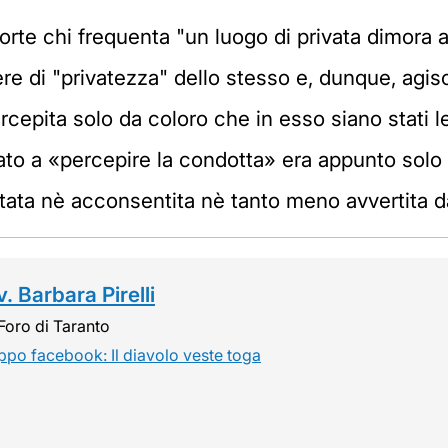
te chi frequenta "un luogo di privata dimora an
ere di "privatezza" dello stesso e, dunque, agi
ercepita solo da coloro che in esso siano stati
mato a «percepire la condotta» era appunto solo
stata nè acconsentita nè tanto meno avvertita dal
. Barbara Pirelli
Foro di Taranto
ppo facebook: Il diavolo veste toga