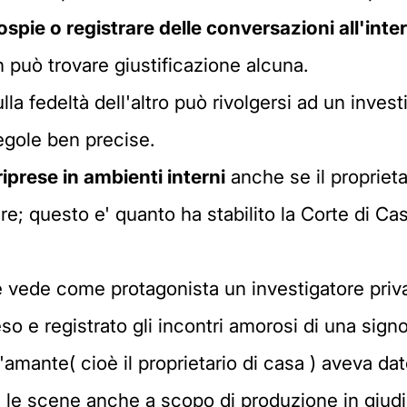
ospie o registrare delle conversazioni all'inte
n può trovare giustificazione alcuna.
lla fedeltà dell'altro può rivolgersi ad un inves
egole ben precise.
 riprese in ambienti interni
anche se il proprieta
e; questo e' quanto ha stabilito la Corte di C
rte vede come protagonista un investigatore pri
so e registrato gli incontri amorosi di una sign
amante( cioè il proprietario di casa ) aveva dat
are le scene anche a scopo di produzione in giu