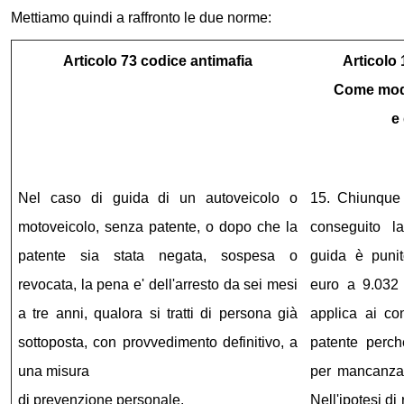
Mettiamo quindi a raffronto le due norme:
Articolo 73 codice antimafia
Articolo 
Come modif
e 
Nel caso di guida di un autoveicolo o
15. Chiunque
motoveicolo, senza patente, o dopo che la
conseguito l
patente sia stata negata, sospesa o
guida è puni
revocata, la pena e' dell'arresto da sei mesi
euro a 9.032 
a tre anni, qualora si tratti di persona già
applica ai c
sottoposta, con provvedimento definitivo, a
patente perch
una misura
per mancanza d
di prevenzione personale.
Nell'ipotesi di