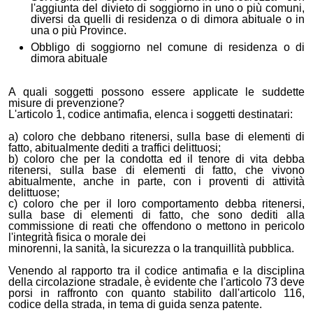
l'aggiunta del divieto di soggiorno in uno o più comuni,
diversi da quelli di residenza o di dimora abituale o in
una o più Province.
Obbligo di soggiorno nel comune di residenza o di
dimora abituale
A quali soggetti possono essere applicate le suddette
misure di prevenzione?
L'articolo 1, codice antimafia, elenca i soggetti destinatari:
a) coloro che debbano ritenersi, sulla base di elementi di
fatto, abitualmente dediti a traffici delittuosi;
b) coloro che per la condotta ed il tenore di vita debba
ritenersi, sulla base di elementi di fatto, che vivono
abitualmente, anche in parte, con i proventi di attività
delittuose;
c) coloro che per il loro comportamento debba ritenersi,
sulla base di elementi di fatto, che sono dediti alla
commissione di reati che offendono o mettono in pericolo
l'integrità fisica o morale dei
minorenni, la sanità, la sicurezza o la tranquillità pubblica.
Venendo al rapporto tra il codice antimafia e la disciplina
della circolazione stradale, è evidente che l'articolo 73 deve
porsi in raffronto con quanto stabilito dall'articolo 116,
codice della strada, in tema di guida senza patente.