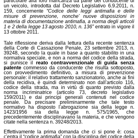
particolare alla loro mancanza da parte del conducente di
un veicolo, introdotta dal Decreto Legislativo 6.9.2011, n.
159, concernente
“Codice delle leggi antimafia e delle
misure di prevenzione, nonche' nuove disposizioni in
materia di documentazione antimafia, a norma degli articoli
1 e 2 della legge 13 agosto 2010, n. 136”
entrato in vigore il
13 ottobre 2011.
Tale riflessione deriva dalla lettura della recente sentenza
della Corte di Cassazione Penale, 23 settembre 2013, n.
39248, secondo la quale
in base a quanto stabilito in una
normativa speciale, e non a norma del codice della strada,
si punisce il
reato contravvenzionale di guida senza
patente
commesso da conducente che risulta sottoposto,
con provvedimento definitivo, a misura di prevenzione
personale: il relativo trattamento sanzionatorio, anche ai fini
della recidiva, è quindi determinato non dall'articolo 116,
codice della strada, ma in virtù di quanto previsto dalla
norma incriminatrice (articolo 73, decreto legislativo
159/2011) e dai principi generali contenuti nel codice
penale. Da precisare preliminarmente che
tale testo
normativo ha disposto l'abrogazione sia della legge n.
1423/1956 sia della legge n. 575/1965, che
precedentemente disciplinavano la materia, e che vengono
citate nella sentenza n. 39248/2013.
Effettivamente la prima domanda che ci si pone è: cosa
c'entra il “codice antimafia” con la disciplina del codice della