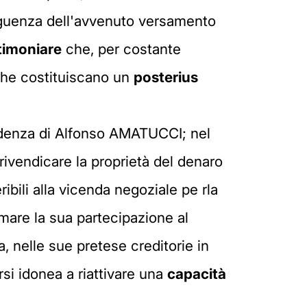
seguenza dell'avvenuto versamento
timoniare
che, per costante
 che costituiscano un
posterius
idenza di Alfonso AMATUCCI; nel
l rivendicare la proprietà del denaro
ibili alla vicenda negoziale pe rla
imare la sua partecipazione al
a, nelle sue pretese creditorie in
i idonea a riattivare una
capacità