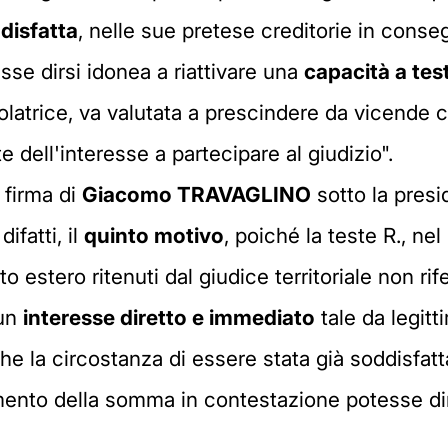
disfatta
, nelle sue pretese creditorie in con
se dirsi idonea a riattivare una
capacità a tes
olatrice, va valutata a prescindere da vicende
te dell'interesse a partecipare al giudizio".
 firma di
Giacomo TRAVAGLINO
sotto la pres
ifatti, il
quinto motivo
, poiché la teste R., ne
estero ritenuti dal giudice territoriale non rifer
 un
interesse diretto e immediato
tale da legitt
he la circostanza di essere stata già soddisfatt
nto della somma in contestazione potesse dirs