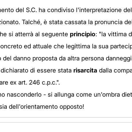
nto del S.C. ha condiviso l'interpretazione del
onato. Talché, è stata cassata la pronuncia de
che si atterrà al seguente
principio
: "la vittima 
concreto ed attuale che legittima la sua parteci
o del danno proposta da altra persona dannegg
dichiarato di essere stata
risarcita
dalla compag
e ex art. 246 c.p.c.".
 nasconderlo - si allunga come un'ombra dietro
 sia dell'orientamento opposto!