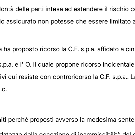
ntà delle parti intesa ad estendere il rischio 
io assicurato non potesse che essere limitato al
ha proposto ricorso la C.F. s.p.a. affidato a ci
.p.a. e l' O. il quale propone ricorso incidental
ivi cui resiste con controricorso la C.F. s.p.a.. L
.c.
niti perché proposti avverso la medesima sentenz
ondatezza della eccezione di inammissibilità del