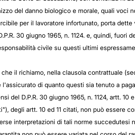
nizzo del danno biologico e morale, quali voci 
cibile per il lavoratore infortunato, porta det
D.P.R. 30 giugno 1965, n. 1124. e, quindi, fuori d
esponsabilità civile su questi ultimi espressame
tà che il richiamo, nella clausola contrattuale (
 l'assicurato di quanto questi sia tenuto a paga
i del D.P.R. 30 giugno 1965, n. 1124, artt. 10 e 1
i"), degli artt. 10 ed 11 citati, non può essere c
erse interpretazioni di tali norme succedutesi 
garantita non può essere variata nel corso del r