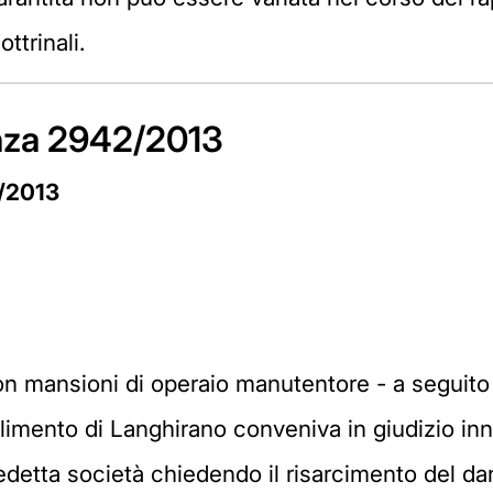
ttrinali.
enza 2942/2013
2/2013
con mansioni di operaio manutentore - a seguito 
ilimento di Langhirano conveniva in giudizio inn
redetta società chiedendo il risarcimento del d