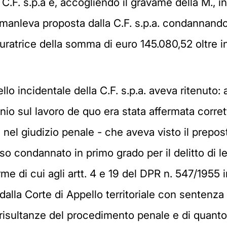
 C.F. s.p.a e, accogliendo il gravame della M., i
manleva proposta dalla C.F. s.p.a. condannando 
uratrice della somma di euro 145.080,52 oltre i
pello incidentale della C.F. s.p.a. aveva ritenuto:
rtunio sul lavoro de quo era stata affermata cor
 nel giudizio penale - che aveva visto il prepos
so condannato in primo grado per il delitto di l
me di cui agli artt. 4 e 19 del DPR n. 547/1955 i
dalla Corte di Appello territoriale con sentenza
isultanze del procedimento penale e di quanto e