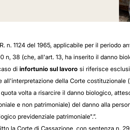
R. n. 1124 del 1965, applicabile per il periodo a
 n, 38 (che, all'art. 13, ha inserito il danno bi
 caso di
infortunio sul lavoro
si riferisce esclus
 all'interpretazione della Corte costituzionale 
ota volta a risarcire il danno biologico, attes
iale e non patrimoniale) del danno alla persona 
gico previdenziale patrimoniale".”.
iritto la Corte di Cassazione, con sentenza n. 2