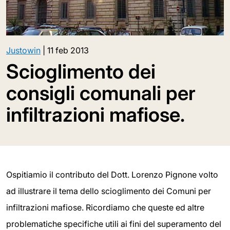
Justowin
|
11 feb 2013
Scioglimento dei
consigli comunali per
infiltrazioni mafiose.
Ospitiamio il contributo del Dott. Lorenzo Pignone volto ad illustrare il tema dello scioglimento dei Comuni per infiltrazioni mafiose. Ricordiamo che queste ed altre problematiche specifiche utili ai fini del superamento del concorso pubblico per l'accesso alla carriera prefettizia che si terrà in primavera, verranno affrontate durante il corso di preparazione organizzato da Justowin a Roma, Milano ed on line che inizierà il 1 marzo 2013. Per maggiori informazioni sul corso visita la pagina http://www.justowin.it/2012/10/corso-di-preparazione-al-concorso-per-la-carriera-prefettizia/ Leggi l'articolo. Brevi note in tema di scioglimento degli organi degli enti locali. Con decretazione d'urgenza, (D.L. n. 164 in data 31.5.1991, convertito con modifiche in legge n. 221 del 22.7.1991), mediante una significativa integrazione alla legge n. 55/90, venne introdotta (con l'art. 15 bis) la possibilità di sciogliere gli organi ordinari degli Enti locali, nel caso di accertati fenomeni di infiltrazione e/o condizionamento mafiosi. La norma costituisce, indubbiamente, una deroga ai principi di democraticità e di autonomia locale: deroga necessaria, però, data la preminenza da attribuire, tra gli interessi costituzionalmente protetti, a quello relativo alla tutela dell'ordine e della sicurezza pubblica. Si tratta senz'altro di una norma "speciale", che prevede misure di carattere straordinario per situazioni straordinarie, quali sono quelle nelle quali si delineano ipotesi di collusione, anche indiretta, degli organi elettivi con la criminalità organizzata; collusioni tali da rendere pregiudizievole, per i legittimi interessi della Comunità locale, il permanere di quegli organi dimostratisi inidonei a gestire correttamente la cosa pubblica. Intervento sanzionatorio, la cui finalità è l'eliminazione di quelle situazioni in cui, a prescindere anche da ogni accertamento circa il grado di responsabilità individuale dei componenti del consesso sciolto, il governo locale viene assoggettato ad anomale interferenze che ne alterano la capacità di conformare la propria azione alla legalità. Il successivo D.L. n. 529 del 20.12.1993, convertito in legge n. 108 dell'11.2.1994, modifica ed integra l'originaria previsione normativa, nel tentativo di colmare le lacune di una legislazione che, a fronte di provvedimenti straordinari di eccezionale gravità, non aveva ancora previsto i necessari corrispondenti strumenti di intervento. L'inserimento delle predette disposizioni, riportate pressoché integralmente, nel Testo Unico delle leggi sull'Ordinamento degli Enti locali (D.Lgs. n. 267 del 18.8.2000), ne elimina, formalmente, il carattere di "specialità", inquadrandole organicamente nella parte dedicata al "Controllo sugli organi" (artt. 143 e seguenti del TUEL). Tutto ciò non diminuisce l'efficacia della norma, che si conferma tra quelle a tutela della sicurezza e dell'ordine pubblico nella sua più ampia accezione, sancita dall'art. 159 del D.Lgs. n. 112 del 31.3.1998 che, nel fare riferimento "alla sicurezza delle Istituzioni, dei cittadini e dei loro beni", lo definisce quale "complesso dei beni giuridici fondamentali e degli interessi pubblici primari su cui si regge l'ordinata civile convivenza della comunità nazionale". Se il concetto di ordine pubblico è ancorato a canoni oggettivi, la sua lesione è causa di provvedimenti straordinari, giustificati dal perseguimento di un obiettivo fondamentale dell'azione dello Stato: garantire la sussistenza delle condizioni di pacifica convivenza civile. La norma non si propone di reprimere condotte criminose, in quanto non collegata a modelli penalistici, ma tutela il diritto della collettività allo svolgimento democratico della vita amministrativa, garantendo il pieno dispiegamento dell'autonomia dell'Ente locale. Se l'intervento sostitutivo da essa previsto è indubbiamente "sanzionatorio", la sua "ratio" è caratterizzata da aspetti di prevenzione sociale a difesa delle Comunità locali e, pertanto, essa è correttamente inserita nell'alveo strutturale del Testo Unico degli Enti locali. Le recenti modifiche costituzionali non contrastano con l'impianto della legge, essendo stata riservata, in maniera esclusiva, ai sensi dell'art. 117, secondo comma, lettera h, allo Stato la materia della sicurezza e dell'ordine pubblico; né l'obbligo, sancito dal novellato art. 120 della Costituzione, di esercitare il potere sostitutivo nei confronti degli Enti locali, nel rispetto dei principi di sussidiarietà e di leale collaborazione, induce un'attenuazione della sua efficacia. L'esercizio dell'intervento sostitutivo per le ipotesi di infiltrazioni mafiose continua, infatti, ad essere ammesso, poiché le infiltrazioni mafiose rappresentano situazioni di tale gravità da costituire una ferita non tollerabile alla libera determinazione degli organi elettivi, al buon andamento ed alla trasparenza dell'azione amministrativa: valori questi che appartengono alla collettività e, come tali, devono essere tutelati al massimo livello di governo, e cioè a quello statale. L'assolvimento puntuale e rigoroso della funzione di pubblica sicurezza che lo Stato esercita in tale occasione è condizione insopprimibile per preservare il sistema democratico, coincidendo, nella sostanza, proprio con l'interesse delle Comunità locali, sia nella loro prospettiva di sviluppo economico e sociale, che nella realizzazione dei diritti e delle libertà civili dei propri cittadini, evidentemente compromessi dall'aggressione della criminalità mafiosa. Proprio il rispetto, dunque, del principio di leale collaborazione, inteso nel suo senso più pieno di "dovere di controllo sull'attività e non sui singoli atti" da esercitare nei confronti degli enti locali, impone, quando ricorrano le condizioni richieste dall'art. 143 del TUEL, l'intervento dello Stato al fine di recuperare e ripristinare la legalità violata. Ciò premesso, è quindi necessario evidenziare i presupposti giuridici che costituiscono i requisiti legittimanti la richiesta di scioglimento sanciti dalla legge nell'art. 143 del TUEL e fatti oggetto di una chiara analisi interpretativa da parte della Corte Costituzionale nella fondamentale sentenza 10- 19 marzo del 1993 n. 103. Nell'argomentata motivazione della sentenza il giudice delle leggi ha chiarito che il parametro normativo di riferimento è rappresentato dall'art. 143 del d. l.vo n. 267 del 2000 (derivante dall'art. 15 bis della legge n. 55 del 1990), ai sensi del quale: “I consigli comunali e provinciali sono sciolti quando emergono elementi su collegamenti diretti o indiretti degli amministratori con la criminalità organizzata o su forme di condizionamento degli amministratori stessi, che compromettono la libera determinazione degli organi elettivi e il buon andamento delle amministrazioni comunali e provinciali, nonché il regolare funzionamento dei servizi alle stesse affidati ovvero che risultano tali da arrecare grave e perdurante pregiudizio per lo stato della sicurezza pubblica”. La Corte ha escluso la violazione, da parte della medesima normativa, di precetti costituzionali fondamentali quali il principio di ragionevolezza e imparzialità. In sintesi il giudice delle leggi ha ritenuto che: “è infondata la questione di legittimità costituzionale dell'art. 15 bis legge n. 55 del 1990 (introdotto dall'art. 1 d.l. 31 maggio 1991 n. 164), in tema di scioglimento dei consigli comunali e provinciali per i quali siano emersi collegamenti con i fenomeni mafiosi, sollevata con riferimento agli art. 3 e 97 cost. per il fatto che la norma, consentendo di attribuire rilevanza ai collegamenti indiretti con la criminalità organizzata ed estendendo la misura anche agli amministratori non direttamente interessati, consentirebbe al governo di procedere allo scioglimento sulla base di elementi con significatività inferiore agli indizi e senza assicurare la necessaria obiettività e coerenza rispetto ai fini perseguiti”. Infatti chiarisce la Consulta: “il potere di scioglimento in questione deve essere esercitato in presenza di situazioni di fatto evidenti, che compromettano la libera determinazione degli organi elettivi, suffragate da risultanze obiettive e con il supporto di adeguata motivazione” (pertanto non è vero che il legislatore dia rilievo ad elementi con un grado di significatività inferiore agli indizi). La Corte Costituzionale precisa correttamente che la norma in esame è formulata in modo da assicurare il rispetto dei principi (di ragionevolezza ed imparzialità) che si assumono violati, e contiene in sé tutti gli elementi idonei a garantire obiettività e coerenza nell'esercizio del potere straordinario di scioglimento degli organi elettivi conferito all'autorità amministrativa. Quel potere è previsto nella ricorrenza di due situazioni, fra loro alternative e ben tipizzate dal legislatore, quali: a) i collegamenti diretti o indiretti degli amministratori con la criminalità organizzata; b) le forme di condizionamento degli amministratori, ma sempre che risulti che l'una o l'altra situazione compromettano la libera determinazione degli organi elettivi e il buon andamento delle amministrazioni comunali e provinciali nonché il regolare funzionamento dei servizi loro affidati, ovvero quando il suddetto collegamento o le suddette forme di condizionamento risultino "tali da arrecare grave e perdurante pregiudizio per lo stato della sicurezza pubblica". L'art 143 del TUEL esige, perciò, una stringente consequenzialità tra l'emersione, da un lato, di una delle due situazioni suddette, "collegamenti" o "forme di condizionamento", e, dall'altro, di una delle due evenienze, l'una in atto, la compromissione della libertà di determinazione e del buon andamento amministrativo, nonché del regolare funzionamento dei servizi; l'altra conseguente ad una valutazione di pericolosità, espressa dalla disposizione impugnata con la formula: “tali da arrecare grave e perdurante pregiudizio per lo stato della sicurezza pubblica”. Stabilito, quindi, che