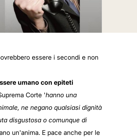
 dovrebbero essere i secondi e non
essere umano con epiteti
 Suprema Corte '
hanno una
imale, ne negano qualsiasi dignità
nuta disgustosa o comunque di
bbiano un'anima. E pace anche per le