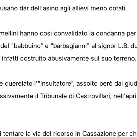
sano dar dell'asino agli allievi meno dotati.
ellini hanno così convalidato la condanna per 
to del "babbuino" e "barbagianni" al signor L.B. d
e infatti costruito abusivamente sul suo terreno.
querelato l'"insultatore", assolto però dal giudi
essivamente il Tribunale di Castrovillari, nell'ap
tentare la via del ricorso in Cassazione per ch