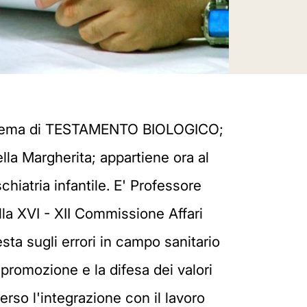
di alleanza, consente praticamente tutto al medico e al paziente, salvo una e una sola cosa: il malato non può chiedere che altri ponga fine alla sua vita e il medico non può mettere fine alla vita del paziente in modo diretto ed intenzionale. E' così dai tempi di Ippocrate e per secoli i medici hanno giurato con queste stesse parole. Molte cose sono state dette nelle lunghe ore di aula, spesso senza entrare nel vivo della legge così come è scritta, ma avendo come riferimento una immagine distorta, ideologica, ostile di una legge volutamente fraintesa per sostenere, dietro l'elogio appassionato della libertà, tesi e teorie sottilmente o grossolanamente eutanasiche. Più volte è emersa una sorta di confusione tra il fatto che la legge abbia come target specifico soprattutto pazienti in stato vegetativo, e le condizione di fine vita in cui tutti prima poi ci imbatteremo. Questa legge dice con chiarezza che al paziente in stato vegetativo nutrizione e idratazione vanno assicurate, mentre al paziente in fase terminale probabilmente no, perché potrebbero essere inutili e dannose. Una distinzione chiara e lineare che permette di circoscrivere i confini dell'accanimento terapeutico, perché questa legge non obbliga nessuno a vivere suo malgrado, solo perché un medico-orco tiene prigioniero il paziente con un sondino naso-gastrico. D'altra parte non si è mai visto che un soggetto sia diventato immortale, condannato a vivere per sempre, solo perche si nutriva e si idratava normalmente. Nutrizione e idratazione non sono la pietra filosofale che consegna all'uomo il dono della immortalità, dal momento che in condizioni normali si muore anche se si continua a mangiare e bere tranquillamente. Viceversa sospendere entrambe è causa diretta e sicura di morte, tanto più in fretta quanto più debole è il soggetto in questione. Nel dibattito che si sente fare per strada e nei salotti, in alcuni talk show e in alcuni consessi scientifici, c'è un sapore ancora troppo ideologico, senza riscontro con quanto c'è realmente scritto nella legge. La speranza è che la curiosità, prima molla di ogni sapere, spinga le persone a leggere il testo nella sua versione originale, così come è stata approvata ieri alla Camera. Si accorgerebbero che è una legge assai più mite di quanto i suoi detrattori non vogliano far apparire, il si alla vita e il no ad una accelerazione della sua fine sono il vero leit motiv della legge. Tutto qui: ad una persona che esprime un qualsiasi orientamento da attivare quando non sarà più in condizione di intendere e volere il medico garantisce la piena accoglienza di quanto chiede, purché questo non si configuri come una forma di eutanasia. In realtà è una buona legge, che avrebbe potuto essere migliore, se ci fosse stato un clima collaborativo più ampio ed esplicito. E' una legge che avrebbe potuto investire di più sulle risorse da mettere a disposizione dei malati e delle loro famiglie, sulla crea