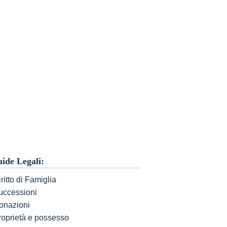
ide Legali:
ritto di Famiglia
uccessioni
onazioni
roprietà e possesso