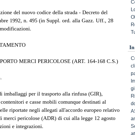
C
L
zione del nuovo codice della strada - Decreto del
Ob
bre 1992, n. 495 (in Suppl. ord. alla Gazz. Uff., 28
R
modificazioni.
Tu
RTAMENTO
In
Cu
PORTO MERCI PERICOLOSE (ART. 164-168 C.S.)
c
p
.
I
gi
i imballaggi per il trasporto alla rinfusa (GIR),
R
a, contenitori e casse mobili comunque destinati al
do
lle riportate negli allegati all'accordo europeo relativo
A
 di merci pericolose (ADR) di cui alla legge 12 agosto
a
ioni e integrazioni.
S
a