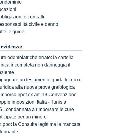
ondominio
ocazioni
bligazioni e contratti
esponsabilità civile e danno
tte le guide
 evidenza:
re odontoiatriche errate: la cartella
linica incompleta non danneggia il
aziente
mpugnare un testamento: guida tecnico-
uridica alla nuova prova grafologica
imborso Irpef ex art. 18 Convenzione
ppie imposizioni Italia - Tunisia
SL condannata a rimborsare le cure
nticipate per un minore
cippo: la Consulta legittima la mancata
ttenuante