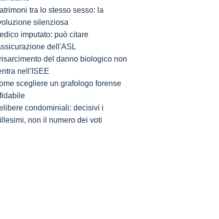
trimoni tra lo stesso sesso: la
voluzione silenziosa
edico imputato: può citare
'assicurazione dell'ASL
l risarcimento del danno biologico non
entra nell'ISEE
ome scegliere un grafologo forense
fidabile
libere condominiali: decisivi i
llesimi, non il numero dei voti