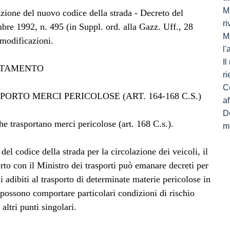
Ma
zione del nuovo codice della strada - Decreto del
ri
bre 1992, n. 495 (in Suppl. ord. alla Gazz. Uff., 28
M
modificazioni.
l
I
RTAMENTO
ri
C
PORTO MERCI PERICOLOSE (ART. 164-168 C.S.)
af
De
he trasportano merci pericolose (art. 168 C.s.).
mi
 del codice della strada per la circolazione dei veicoli, il
erto con il Ministro dei trasporti può emanare decreti per
li adibiti al trasporto di determinate materie pericolose in
e possono comportare particolari condizioni di rischio
altri punti singolari.