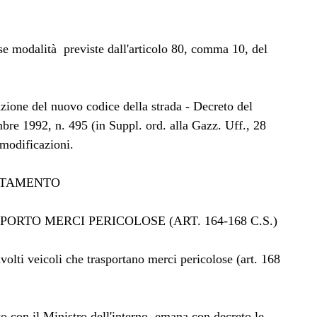
sse modalità previste dall'articolo 80, comma 10, del
zione del nuovo codice della strada - Decreto del
bre 1992, n. 495 (in Suppl. ord. alla Gazz. Uff., 28
modificazioni.
RTAMENTO
PORTO MERCI PERICOLOSE (ART. 164-168 C.S.)
nvolti veicoli che trasportano merci pericolose (art. 168
rto con il Ministro dell'interno, emana con decreto le