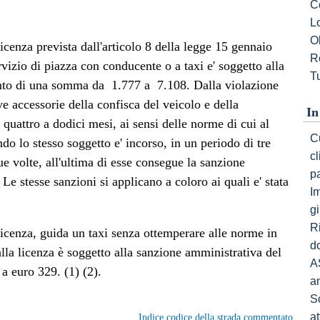
C
L
Ob
icenza prevista dall'articolo 8 della legge 15 gennaio
R
rvizio di piazza con conducente o a taxi e' soggetto alla
Tu
o di una somma da  1.777 a  7.108. Dalla violazione
 accessorie della confisca del veicolo e della
In
 quattro a dodici mesi, ai sensi delle norme di cui al
Cu
ndo lo stesso soggetto e' incorso, in un periodo di tre
c
ue volte, all'ultima di esse consegue la sanzione
p
 Le stesse sanzioni si applicano a coloro ai quali e' stata
I
gi
R
icenza, guida un taxi senza ottemperare alle norme in
do
alla licenza è soggetto alla sanzione amministrativa del
A
 euro 329. (1) (2).
a
S
a
Indice codice della strada commentato