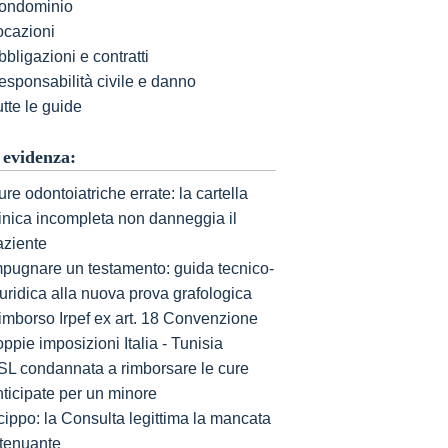
ondominio
ocazioni
bligazioni e contratti
esponsabilità civile e danno
tte le guide
 evidenza:
re odontoiatriche errate: la cartella
linica incompleta non danneggia il
aziente
mpugnare un testamento: guida tecnico-
uridica alla nuova prova grafologica
imborso Irpef ex art. 18 Convenzione
ppie imposizioni Italia - Tunisia
SL condannata a rimborsare le cure
nticipate per un minore
cippo: la Consulta legittima la mancata
ttenuante