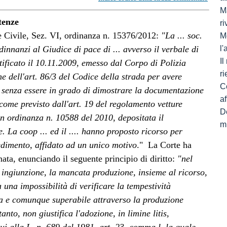
Ma
tenze
ri
ne Civile, Sez. VI, ordinanza n. 15376/2012:
"La ... soc.
M
innanzi al Giudice di pace di ... avverso il verbale di
l
I
tificato il 10.11.2009, emesso dal Corpo di Polizia
ri
ne dell'art. 86/3 del Codice della strada per avere
C
a senza essere in grado di dimostrare la documentazione
af
 come previsto dall'art. 19 del regolamento vetture
De
on ordinanza n. 10588 del 2010, depositata il
mi
 La coop ... ed il .... hanno proposto ricorso per
edimento, affidato ad un unico motivo
."
La Corte ha
ata, enunciando il seguente principio di diritto:
"nel
 ingiunzione, la mancata produzione, insieme al ricorso,
una impossibilità di verificare la tempestività
ia e comunque superabile attraverso la produzione
tanto, non giustifica l'adozione, in limine litis,