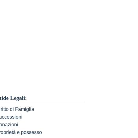
ide Legali:
ritto di Famiglia
uccessioni
onazioni
roprietà e possesso