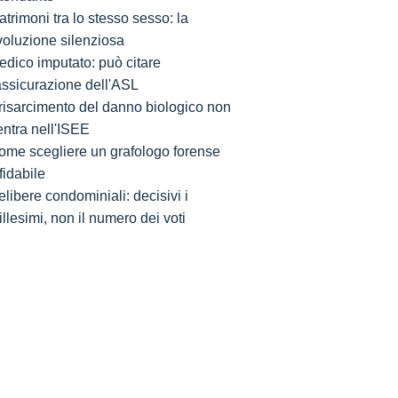
trimoni tra lo stesso sesso: la
voluzione silenziosa
edico imputato: può citare
'assicurazione dell'ASL
l risarcimento del danno biologico non
entra nell'ISEE
ome scegliere un grafologo forense
fidabile
libere condominiali: decisivi i
llesimi, non il numero dei voti