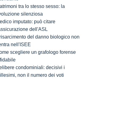
trimoni tra lo stesso sesso: la
voluzione silenziosa
edico imputato: può citare
'assicurazione dell'ASL
l risarcimento del danno biologico non
entra nell'ISEE
ome scegliere un grafologo forense
fidabile
libere condominiali: decisivi i
llesimi, non il numero dei voti