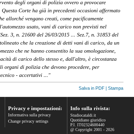
rvento degli organi di polizia ovvero a provocare
. Questa Corte ha già in precedenti occasioni affermato
he allorché vengano creati, come pacificamente
ll'automezzo usato, vani di carico non previsti nel
(Sez. 3, n. 21600 del 26/03/2015 ... Sez.7, n. 31853 del
ttolineato che la creazione di detti vani di carico, da un
automezzo che ne hanno consentito la sua omologazione,
ità di carico dello stesso e, dall'altro, è circostanza
li organi di polizia che devono procedere, per
tecnico - accertativi ..."
Salva in PDF | Stampa
Privacy e impostazioni:
Info sulla rivista:
Informativa sulla privacy
Studiocataldi.it
Quotidiano giuridico
Change privacy settings
P.I. IT02324600440
@ Copyright 2001 - 2026