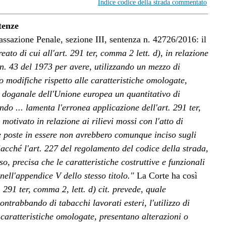
Indice codice della strada commentato
tenze
Cassazione Penale, sezione III, sentenza n. 42726/2016: il
reato di cui all'art. 291 ter, comma 2 lett. d), in relazione
 n. 43 del 1973 per avere, utilizzando un mezzo di
o modifiche rispetto alle caratteristiche omologate,
io doganale dell'Unione europea un quantitativo di
ndo ...
lamenta l'erronea applicazione dell'art. 291 ter,
 motivato in relazione ai rilievi mossi con l'atto di
he poste in essere non avrebbero comunque inciso sugli
acché l'art. 227 del regolamento del codice della strada,
so, precisa che le caratteristiche costruttive e funzionali
 nell'appendice V dello stesso titolo."
La Corte ha così
 291 ter, comma 2, lett. d) cit. prevede, quale
ntrabbando di tabacchi lavorati esteri, l'utilizzo di
e caratteristiche omologate, presentano alterazioni o