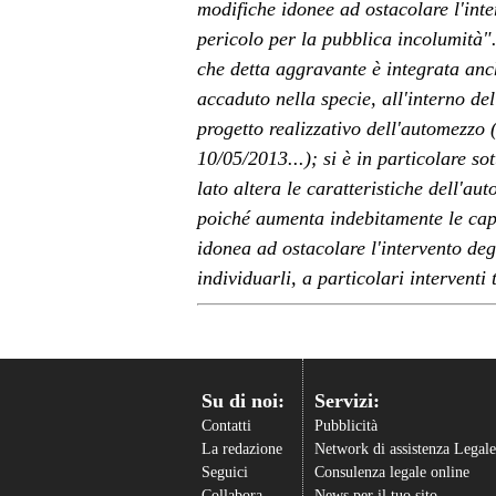
modifiche idonee ad ostacolare l'inte
pericolo per la pubblica incolumità"
che detta aggravante è integrata anc
accaduto nella specie, all'interno de
progetto realizzativo dell'automezzo 
10/05/2013...); si è in particolare so
lato altera le caratteristiche dell'
poiché aumenta indebitamente le capac
idonea ad ostacolare l'intervento deg
individuarli, a particolari interventi 
Su di noi:
Servizi:
Contatti
Pubblicità
La redazione
Network di assistenza Legale
Seguici
Consulenza legale online
Collabora
News per il tuo sito