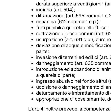
durata superiore a venti giorni" (ar
ingiuria (art. 594);
diffamazione (art. 595 commi 1 e 2 
minaccia (612 comma 1 c.p.);
furti punibili a querela dell'offeso;
sottrazione di cose comuni (art. 62
usurpazione (art. 631 c.p.), purché s
deviazione di acque e modificazione 
parte;
invasione di terreni ed edifici (art.
danneggiamento (art. 635 comma 1
introduzione ed abbandono di animali
a querela di parte;
ingresso abusivo nel fondo altrui (a
uccisione o danneggiamento di anim
deturpamento e imbrattamento di c
appropriazione di cose smarrite, de
L'art. 4 inoltre prevede la competenza