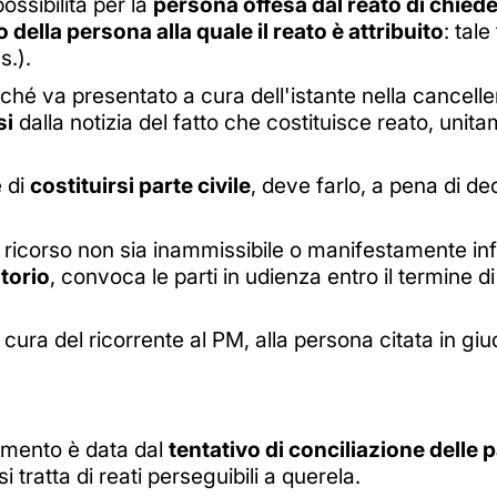
ossibilità per la
persona offesa dal reato di chiede
 della persona alla quale il reato è attribuito
: tal
s.).
hé va presentato a cura dell'istante nella canceller
si
dalla notizia del fatto che costituisce reato, unit
e di
costituirsi parte civile
, deve farlo, a pena di d
il ricorso non sia inammissibile o manifestamente in
torio
, convoca le parti in udienza entro il termine d
a cura del ricorrente al PM, alla persona citata in giu
dimento è data dal
tentativo di conciliazione delle p
i tratta di reati perseguibili a querela.