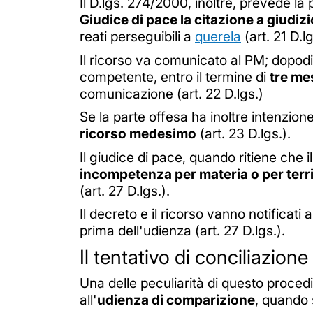
Il D.lgs. 274/2000, inoltre, prevede la p
Giudice di pace la citazione a giudizio
reati perseguibili a
querela
(art. 21 D.lg
Il ricorso va comunicato al PM; dopodic
competente, entro il termine di
tre me
comunicazione (art. 22 D.lgs.)
Se la parte offesa ha inoltre intenzion
ricorso medesimo
(art. 23 D.lgs.).
Il giudice di pace, quando ritiene che 
incompetenza per materia o per terri
(art. 27 D.lgs.).
Il decreto e il ricorso vanno notificati 
prima dell'udienza (art. 27 D.lgs.).
Il tentativo di conciliazione
Una delle peculiarità di questo proce
all'
udienza di comparizione
, quando s