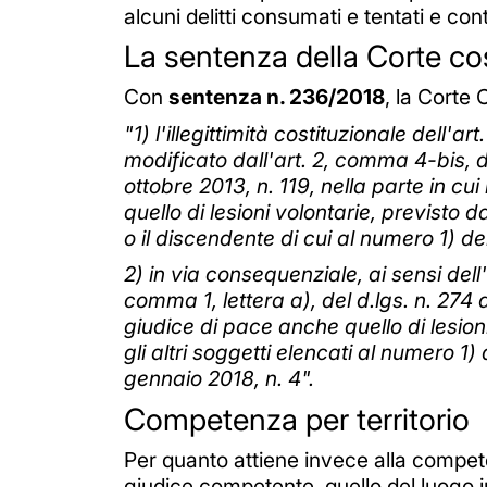
alcuni delitti consumati e tentati e co
La sentenza della Corte co
Con
sentenza n. 236/2018
, la Corte 
"1) l'illegittimità costituzionale dell'
modificato dall'art. 2, comma 4-bis, d
ottobre 2013, n. 119, nella parte in c
quello di lesioni volontarie, previst
o il discendente di cui al numero 1) d
2) in via consequenziale, ai sensi dell'a
comma 1, lettera a), del d.lgs. n. 274 
giudice di pace anche quello di lesion
gli altri soggetti elencati al numero 1
gennaio 2018, n. 4".
Competenza per territorio
Per quanto attiene invece alla competen
giudice competente, quello del luogo i