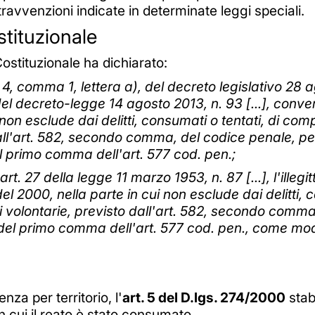
ntravvenzioni indicate in determinate leggi speciali.
stituzionale
Costituzionale ha dichiarato:
art. 4, comma 1, lettera a), del decreto legislativo 28
el decreto-legge 14 agosto 2013, n. 93 [...], conver
ui non esclude dai delitti, consumati o tentati, di 
o dall'art. 582, secondo comma, del codice penale, 
el primo comma dell'art. 577 cod. pen.;
rt. 27 della legge 11 marzo 1953, n. 87 [...], l'illegit
del 2000, nella parte in cui non esclude dai delitti
i volontarie, previsto dall'art. 582, secondo comma
) del primo comma dell'art. 577 cod. pen., come modi
za per territorio, l'
art. 5 del D.lgs. 274/2000
stabi
n cui il reato è stato consumato.