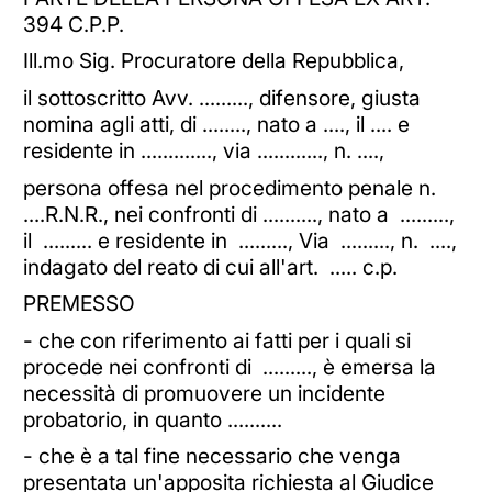
394 C.P.P.
Ill.mo Sig. Procuratore della Repubblica,
il sottoscritto Avv. ........., difensore, giusta
nomina agli atti, di ........, nato a ...., il .... e
residente in ............., via ............, n. ....,
persona offesa nel procedimento penale n.
....R.N.R., nei confronti di .........., nato a .........,
il ......... e residente in ........., Via ........., n. ....,
indagato del reato di cui all'art. ..... c.p.
PREMESSO
- che con riferimento ai fatti per i quali si
procede nei confronti di ........., è emersa la
necessità di promuovere un incidente
probatorio, in quanto ..........
- che è a tal fine necessario che venga
presentata un'apposita richiesta al Giudice