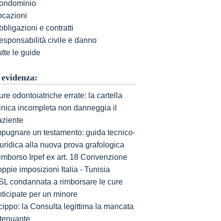
ondominio
ocazioni
bligazioni e contratti
esponsabilità civile e danno
tte le guide
 evidenza:
re odontoiatriche errate: la cartella
linica incompleta non danneggia il
aziente
mpugnare un testamento: guida tecnico-
uridica alla nuova prova grafologica
imborso Irpef ex art. 18 Convenzione
ppie imposizioni Italia - Tunisia
SL condannata a rimborsare le cure
nticipate per un minore
cippo: la Consulta legittima la mancata
ttenuante