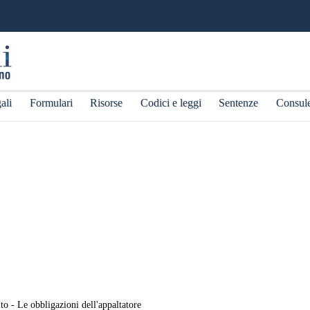
ali
Formulari
Risorse
Codici e leggi
Sentenze
Consul
o - Le obbligazioni dell'appaltatore