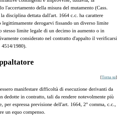
inflattive contingenti e improvvise, tuttavia, la
olo l'accertamento della misura del mutamento (Cass.
 disciplina dettata dall'art. 1664 c.c. ha carattere
no legittimamente derogarvi fissando un diverso limite
 stesso limite legale di un decimo in aumento o in
amente considerato nel contratto d'appalto il verificarsi
. 4514/1980).
ppaltatore
[
Torna su
]
vessero manifestare difficoltà di esecuzione derivanti da
on dedotte in contratto, tali da rendere notevolmente più
e, per espressa previsione dell'art. 1664, 2° comma, c.c.,
dere un equo compenso.