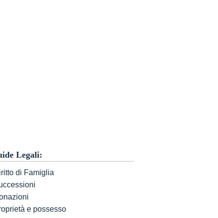
ide Legali:
ritto di Famiglia
uccessioni
onazioni
roprietà e possesso