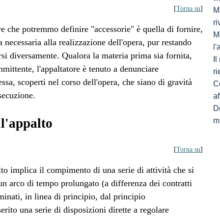
[
Torna su
]
Ma
ri
re che potremmo definire "accessorie" è quella di fornire,
M
 necessaria alla realizzazione dell'opera, pur restando
l
arsi diversamente. Qualora la materia prima sia fornita,
I
mmittente, l'appaltatore è tenuto a denunciare
ri
essa, scoperti nel corso dell'opera, che siano di gravità
C
esecuzione.
af
De
ll'appalto
mi
[
Torna su
]
to implica il compimento di una serie di attività che si
n arco di tempo prolungato (a differenza dei contratti
nati, in linea di principio, dal principio
serito una serie di disposizioni dirette a regolare