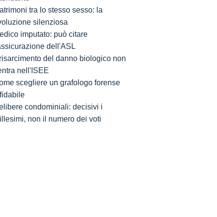
trimoni tra lo stesso sesso: la
voluzione silenziosa
edico imputato: può citare
'assicurazione dell'ASL
l risarcimento del danno biologico non
entra nell'ISEE
ome scegliere un grafologo forense
fidabile
libere condominiali: decisivi i
llesimi, non il numero dei voti