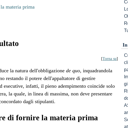
C
 la materia prima
L
Ob
R
Tu
ultato
In
Cu
[
Torna su
]
c
p
duce la natura dell'obbligazione
de quo
, inquadrandola
I
mo restando il potere dell'appaltatore di gestire
gi
d esecutive, infatti, il pieno adempimento coincide solo
R
era, la quale, in linea di massima, non deve presentare
do
 concordato dagli stipulanti.
A
a
re di fornire la materia prima
S
a