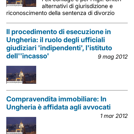
alternativi di giurisdizione e
riconoscimento della sentenza di divorzio
Il procedimento di esecuzione in
Ungheria: il ruolo degli ufficiali
giudiziari 'indipendenti', l'istituto
dell''incasso'
9 mag 2012
Compravendita immobiliare: In
Ungheria è affidata agli avvocati
1 mar 2012