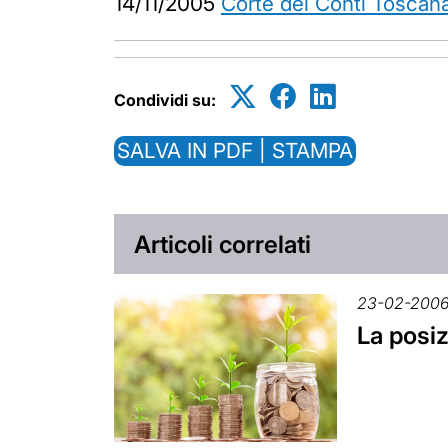
14/11/2005
Corte dei Conti Toscan
Condividi su:
SALVA IN PDF | STAMPA
Articoli correlati
23-02-200
La posiz