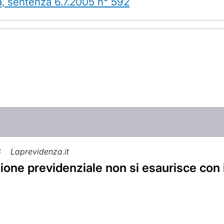
a, sentenza 6.7.2005 n° 592
6
Laprevidenza.it
ione previdenziale non si esaurisce con