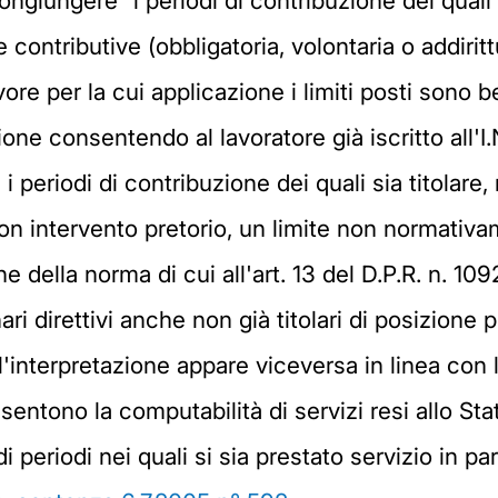
icongiungere” i periodi di contribuzione dei quali
contributive (obbligatoria, volontaria o addirittur
e per la cui applicazione i limiti posti sono ben 
one consentendo al lavoratore già iscritto all'I.
 periodi di contribuzione dei quali sia titolare, 
con intervento pretorio, un limite non normativ
ne della norma di cui all'art. 13 del D.P.R. n. 109
ari direttivi anche non già titolari di posizione
 l'interpretazione appare viceversa in linea con 
entono la computabilità di servizi resi allo Stat
di periodi nei quali si sia prestato servizio in pa