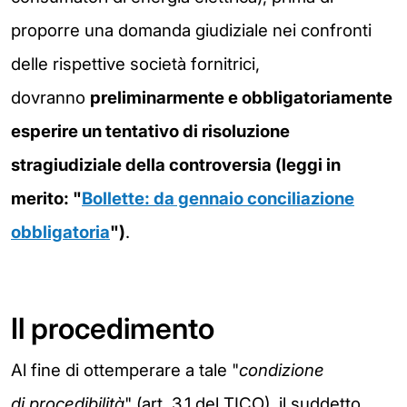
proporre una domanda giudiziale nei
confronti
delle rispettive società fornitrici,
dovranno
preliminarmente e obbligatoriamente
esperire un tentativo di
risoluzione
stragiudiziale della controversia (leggi in
merito: "
Bollette: da gennaio conciliazione
obbligatoria
")
.
Il procedimento
Al fine di ottemperare
a tale "
condizione
di procedibilità
" (art. 3.1 del
TICO), il suddetto