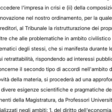
 accedere l'impresa in crisi e (ii) della composiz
nnovazione nel nostro ordinamento, per la qual
ditori, al Tribunale la ristrutturazione dei propr
re che alle problematiche in ambito civilistico d
lematici degli stessi, che si manifesta durante l
 cui retrattabilità, rispondendo ad interessi pubbl
oncerne il secondo tipo di accordi nell'ambito 
ità della materia, si procederà ad una approfond
divere esigenze scientifiche e pragmatiche des
enti della Magistratura, da Professori Universit
lizzati negli ambiti: 1. del diritto dell'economia, 