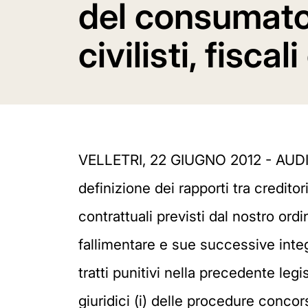
del consumator
civilisti, fiscal
VELLETRI, 22 GIUGNO 2012 - AUDI
definizione dei rapporti tra credit
contrattuali previsti dal nostro ord
fallimentare e sue successive integ
tratti punitivi nella precedente le
giuridici (i) delle procedure concor