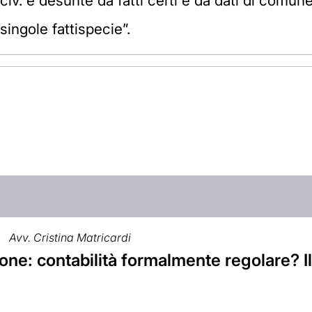
d. civ. e desunte da fatti certi e da dati di comu
 singole fattispecie”.
Avv. Cristina Matricardi
ne: contabilità formalmente regolare? Il 