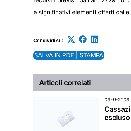
requisiti previsti dall'art. 2729 co
e significativi elementi offerti dalle
Condividi su:
SALVA IN PDF | STAMPA
Articoli correlati
03-11-2008
Cassazio
escluso