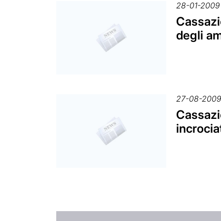
28-01-2009
Cassazio
degli am
27-08-200
Cassazio
incrocia