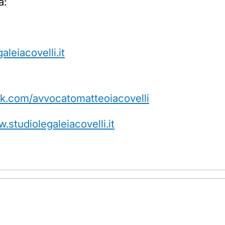
a:
aleiacovelli.it
k.com/avvocatomatteoiacovelli
.studiolegaleiacovelli.it