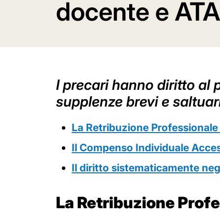
docente e ATA
I precari hanno diritto a
supplenze brevi e saltuar
La Retribuzione Professionale
Il
C
ompenso I
ndividuale
A
cce
Il diritto sistematicamente neg
La Retribuzione Prof