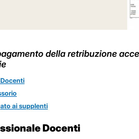
l pagamento della retribuzione acc
ie
 Docenti
ssorio
ato ai supplenti
essionale Docenti