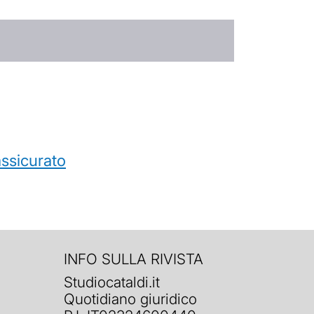
’assicurato
INFO SULLA RIVISTA
Studiocataldi.it
Quotidiano giuridico