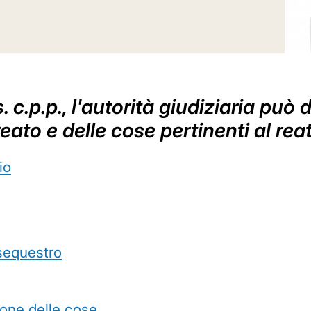
 c.p.p., l'autorità giudiziaria può 
eato e delle cose pertinenti al rea
io
sequestro
ione delle cose