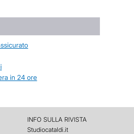
’assicurato
i
ra in 24 ore
INFO SULLA RIVISTA
Studiocataldi.it