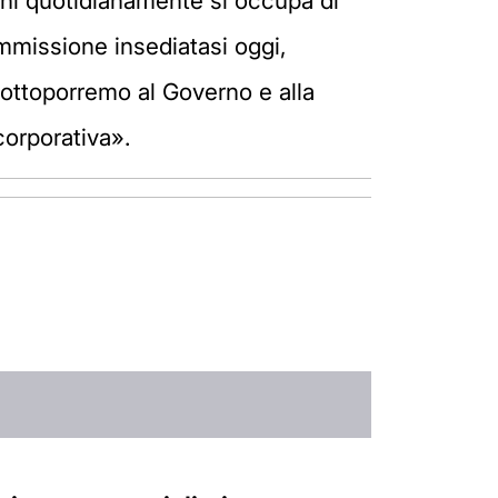
 chi quotidianamente si occupa di
ommissione insediatasi oggi,
sottoporremo al Governo e alla
corporativa».