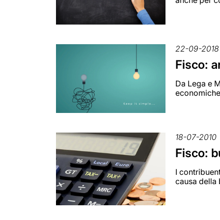
anche per c
22-09-2018
Fisco: a
Da Lega e Mo
economiche e
18-07-2010
Fisco: b
I contribuen
causa della 