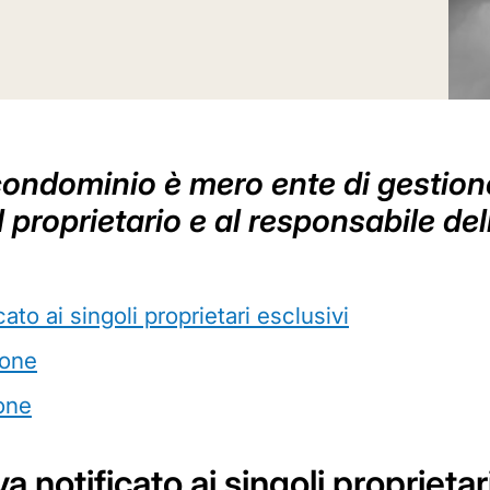
 condominio è mero ente di gestio
al proprietario e al responsabile del
ato ai singoli proprietari esclusivi
ione
one
 notificato ai singoli proprietar