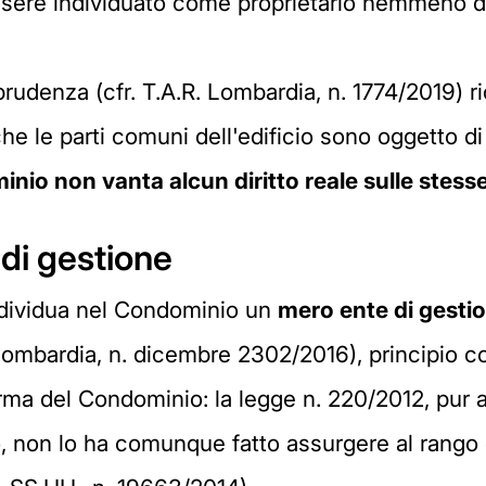
sere individuato come proprietario nemmeno d
sprudenza (cfr. T.A.R. Lombardia, n. 1774/2019) 
e che le parti comuni dell'edificio sono oggetto
nio non vanta alcun diritto reale sulle stesse
di gestione
individua nel Condominio un
mero ente di gesti
 Lombardia, n. dicembre 2302/2016), principio
iforma del Condominio: la legge n. 220/2012, pur 
, non lo ha comunque fatto assurgere al rango d