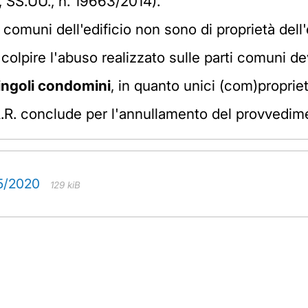
., SS.UU., n. 19663/2014).
ti comuni dell'edificio non sono di proprietà del
 colpire l'abuso realizzato sulle parti comuni de
ingoli condomini
, in quanto unici (com)propriet
T.A.R. conclude per l'annullamento del provvedi
05/2020
129 kiB