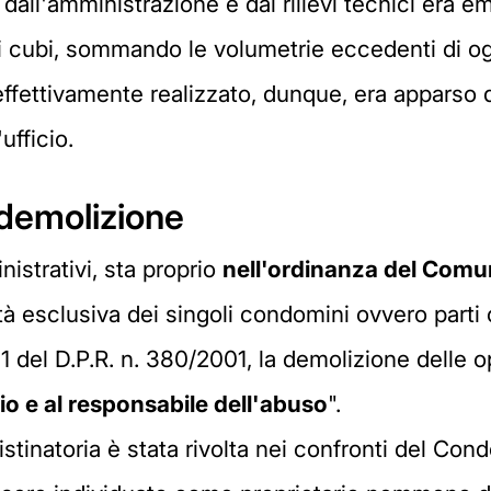
ati dall'amministrazione e dai rilievi tecnici er
i cubi, sommando le volumetrie eccedenti di og
ettivamente realizzato, dunque, era apparso di
ufficio.
 demolizione
istrativi, sta proprio
nell'ordinanza del Com
tà esclusiva dei singoli condomini ovvero parti co
1 del D.P.R. n. 380/2001, la demolizione delle 
io e al responsabile dell'abuso
".
stinatoria è stata rivolta nei confronti del Condo