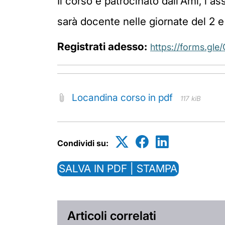
Il corso è patrocinato dall'Ami, l'a
sarà docente nelle giornate del 2 e
Registrati adesso:
https://forms.g
Locandina corso in pdf
117 kiB
Condividi su:
SALVA IN PDF | STAMPA
Articoli correlati