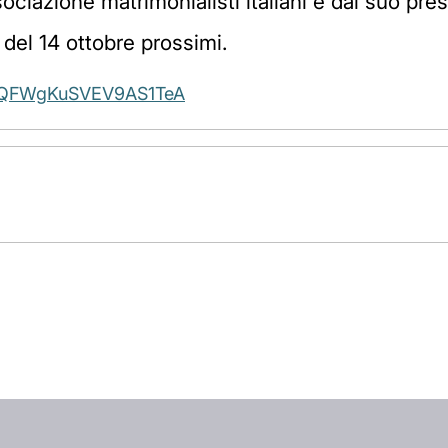
ssociazione matrimonialisti italiani e dal suo p
 del 14 ottobre prossimi.
le/QFWgKuSVEV9AS1TeA