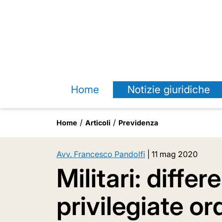
Home
Notizie giuridiche
Home
Articoli
Previdenza
Avv. Francesco Pandolfi
|
11 mag 2020
Militari: diffe
privilegiate or