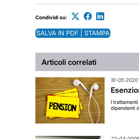
Condividi su:
SALVA IN PDF | STAMPA
Articoli correlati
10-05-2020
Esenzion
I trattamenti
dipendenti d
22-04-200