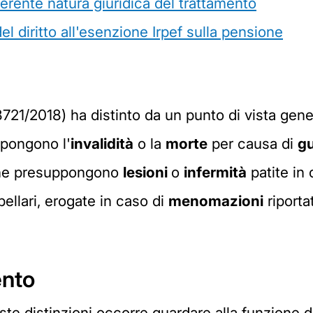
fferente natura giuridica del trattamento
 diritto all'esenzione Irpef sulla pensione
721/2018) ha distinto da un punto di vista gene
ppongono l'
invalidità
o la
morte
per causa di
gu
 che presuppongono
lesioni
o
infermità
patite in 
bellari, erogate in caso di
menomazioni
riporta
ento
ste distinzioni occorre guardare alla funzione d