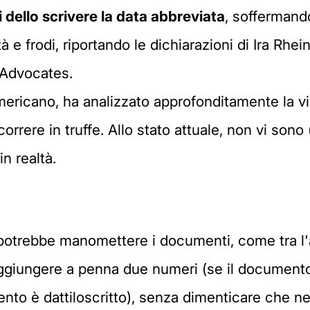
i dello scrivere la data abbreviata
, soffermando
ità e frodi, riportando le dichiarazioni di Ira Rhe
 Advocates.
americano, ha analizzato approfonditamente la v
ncorrere in truffe. Allo stato attuale, non vi son
n realtà.
, potrebbe manomettere i documenti, come tra l'
aggiungere a penna due numeri (se il document
ento è dattiloscritto), senza dimenticare che n