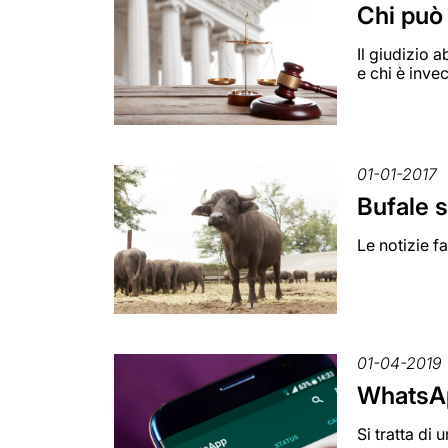
Chi può 
Il giudizio 
e chi è inve
01-01-2017
Bufale 
Le notizie f
01-04-2019
WhatsAp
Si tratta di