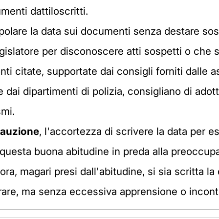
nti dattiloscritti.
polare la data sui documenti senza destare sos
islatore per disconoscere atti sospetti o che si 
 citate, supportate dai consigli forniti dalle a
e dai dipartimenti di polizia, consigliano di ado
smi.
cauzione
, l'accortezza di scrivere la data per 
re questa buona abitudine in preda alla preoccu
ora, magari presi dall'abitudine, si sia scritta l
are, ma senza eccessiva apprensione o incontr