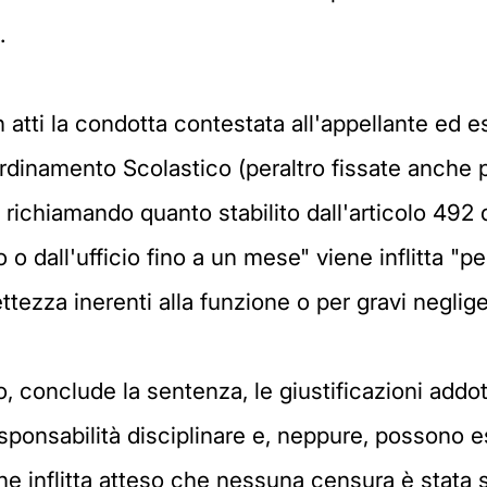
.
n atti la condotta contestata all'appellante ed
dinamento Scolastico (peraltro fissate anche per
richiamando quanto stabilito dall'articolo 492 
 dall'ufficio fino a un mese" viene inflitta "per
ettezza inerenti alla funzione o per gravi neglige
o, conclude la sentenza, le giustificazioni addo
sponsabilità disciplinare e, neppure, possono 
one inflitta atteso che nessuna censura è stata s