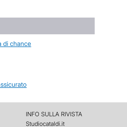
a di chance
’assicurato
INFO SULLA RIVISTA
Studiocataldi.it