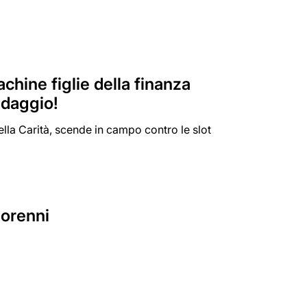
chine figlie della finanza
ndaggio!
a Carità, scende in campo contro le slot
norenni