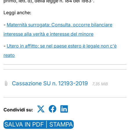
primo, lett. d), della legge n. 184 del 1983".
Leggi anche:
-
Maternità surrogata: Consulta, occorre bilanciare
interesse alla verità e interesse del minore
-
Utero in affitto: se nel paese estero è legale non c'è
reato
Cassazione SU n. 12193-2019
7,35 MiB
Condividi su:
SALVA IN PDF | STAMPA