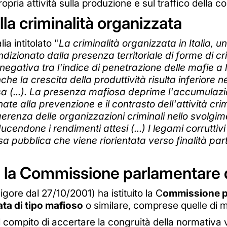
opria attività sulla produzione e sul traffico della c
lla criminalità organizzata
ia intitolato "
La criminalità organizzata in Italia, un
zionato dalla presenza territoriale di forme di crim
gativa tra l'indice di penetrazione delle mafie a li
nche la crescita della produttività risulta inferior
a (...). La presenza mafiosa deprime l'accumulazio
ate alla prevenzione e il contrasto dell'attività cri
'ingerenza delle organizzazioni criminali nello svolg
ducendone i rendimenti attesi (...) I legami corruttiv
 pubblica che viene riorientata verso finalità part
a: la Commissione parlamentare 
gore dal 27/10/2001) ha istituito la C
ommissione pa
ta di tipo mafioso
o similare, comprese quelle di m
il compito di accertare la congruità della normativa 