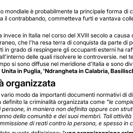
vello mondiale è probabilmente la principale forma di 
a il contrabbando, commetteva furti e vantava coll
 invece in Italia nel corso del XVIII secolo a causa
rraneo, che l'ha resa terra di conquista da parte di 
orti in grado di respingere gli occupanti esterni ha ra
all'interno delle quali risolvere le controversie. nel 
empo si sono diffuse nel meridione d'Italia e sono di
ita in Puglia, 'Ndrangheta in Calabria, Basilisch
tà organizzata
n vario modo da importanti documenti normativi di dir
a definito la criminalità organizzata come
"le comple
di persone, in maniera non definita oppure con stru
danno della comunità e dei suoi membri. Tali attivit
mmissione di reati contro la persona, e spesso in c