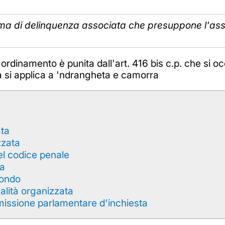
rma di delinquenza associata che presuppone l'asso
ordinamento è punita dall'art. 416 bis c.p. che si o
na si applica a 'ndrangheta e camorra
ata
zzata
el codice penale
ia
mondo
nalità organizzata
missione parlamentare d'inchiesta