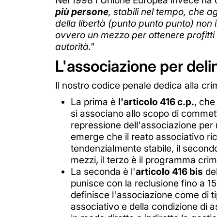
Nel 1998 l'Unione Europea invece ha 
più persone
, stabili nel tempo, che 
della libertà (punto punto punto) non 
ovvero un mezzo per ottenere profitti 
autorità."
L'associazione per deli
Il nostro codice penale dedica alla cr
La prima è
l'articolo 416 c.p.
, che
si associano allo scopo di commette
repressione dell'associazione per
emerge che il reato associativo ric
tendenzialmente stabile, il second
mezzi, il terzo è il programma crim
La seconda è l'
articolo 416 bis
de
punisce con la reclusione fino a 1
definisce l'associazione come di ti
associativo e della condizione di