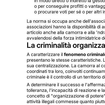
in modo diretto o indiretto la gesti
o per conseguire profitti o vantaggi
o procurare voti per sé o per altri 
La norma si occupa anche dell'associaz
associazioni hanno la disponibilità di 
articolo anche alla camorra e alla 'nd
avvalendosi della forza intimidatrice 
La criminalità organizzat
A caratterizzare il
fenomeno criminale
presentano le stesse caratteristiche. La
sua centralizzazione. La camorra al c
coordinati tra loro, coinvolti continuam
criminale è il controllo di un territorio
A determinare il successo e l'affermazi
tolleranza, l'incapacità di reazione e l
concetto di "organizzazione di potere"
attività illegali commesse quanto piutto