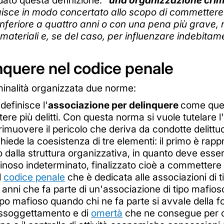
dato questa definizione:
"
una organizzazione crimi
agisce in modo concertato allo scopo di commettere 
inferiore a quattro anni o con una pena più grave, r
materiali e, se del caso, per influenzare indebitam
nquere nel codice penale
iminalità organizzata due norme:
 definisce l'
associazione per delinquere
come quel
re più delitti. Con questa norma si vuole tutelare l
 rimuovere il pericolo che deriva da condotte delit
hiede la coesistenza di tre elementi: il primo è rap
o dalla struttura organizzativa, in quanto deve esse
inoso indeterminato, finalizzato cioè a commettere u
l
codice penale
che è dedicata alle associazioni di 
5 anni che fa parte di un'associazione di tipo mafio
po mafioso quando chi ne fa parte si avvale della fo
 assoggettamento e di
omertà
che ne consegue per com