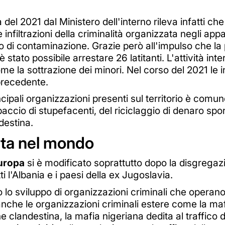
a del 2021 dal Ministero dell'interno rileva infatti c
le infiltrazioni della criminalità organizzata negli app
zio di contaminazione. Grazie però all'impulso che l
stato possibile arrestare 26 latitanti. L'attività inte
e la sottrazione dei minori. Nel corso del 2021 le i
precedente.
incipali organizzazioni presenti sul territorio è comu
accio di stupefacenti, del riciclaggio di denaro spo
destina.
ata nel mondo
Europa
si è modificato soprattutto dopo la disgregaz
ti l'Albania e i paesi della ex Jugoslavia.
 lo sviluppo di organizzazioni criminali che operano t
che le organizzazioni criminali estere come la maf
 clandestina, la mafia nigeriana dedita al traffico di