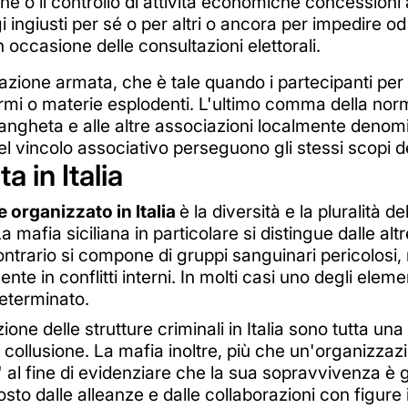
one o il controllo di attività economiche concessioni 
 ingiusti per sé o per altri o ancora per impedire od 
in occasione delle consultazioni elettorali.
ione armata, che è tale quando i partecipanti per pe
armi o materie esplodenti. L'ultimo comma della norm
rangheta e alle altre associazioni localmente denom
del vincolo associativo perseguono gli stessi scopi d
a in Italia
 organizzato in Italia
è la diversità e la pluralità d
 mafia siciliana in particolare si distingue dalle altr
ontrario si compone di gruppi sanguinari pericolosi
ente in conflitti interni. In molti casi uno degli ele
 determinato.
one delle strutture criminali in Italia sono tutta una
a collusione. La mafia inoltre, più che un'organizzazi
 al fine di evidenziare che la sua sopravvivenza è g
sto dalle alleanze e dalle collaborazioni con figure is