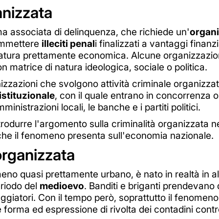
anizzata
a associata di delinquenza, che richiede un'
organi
commettere
illeciti penal
i finalizzati a vantaggi finanzia
atura prettamente economica. Alcune organizzazioni
n matrice di natura ideologica, sociale o politica.
anizzazioni che svolgono attività criminale organizza
istituzionale
, con il quale entrano in concorrenza o 
inistrazioni locali, le banche e i partiti politici.
odurre l'argomento sulla criminalità organizzata ne
 che il fenomeno presenta sull'economia nazionale.
 organizzata
eno quasi prettamente urbano, è nato in realtà in al
eriodo del
medioevo
. Banditi e briganti prendevano 
giatori. Con il tempo però, soprattutto il fenomeno
e forma ed espressione di rivolta dei contadini contr