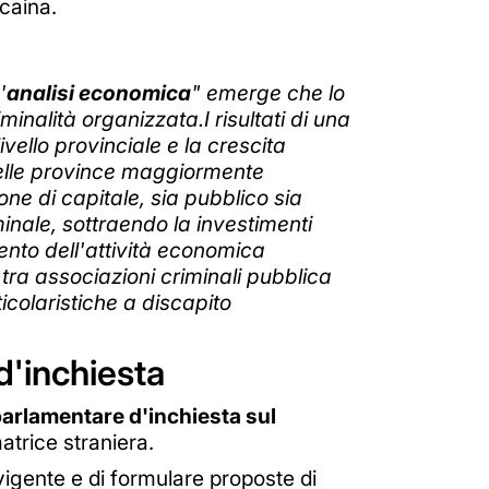
ocaina.
'
analisi economica
" emerge che lo
inalità organizzata.I risultati di una
vello provinciale e la crescita
e nelle province maggiormente
ne di capitale, sia pubblico sia
minale, sottraendo la investimenti
imento dell'attività economica
i tra associazioni criminali pubblica
icolaristiche a discapito
d'inchiesta
rlamentare d'inchiesta sul
atrice straniera.
vigente e di formulare proposte di