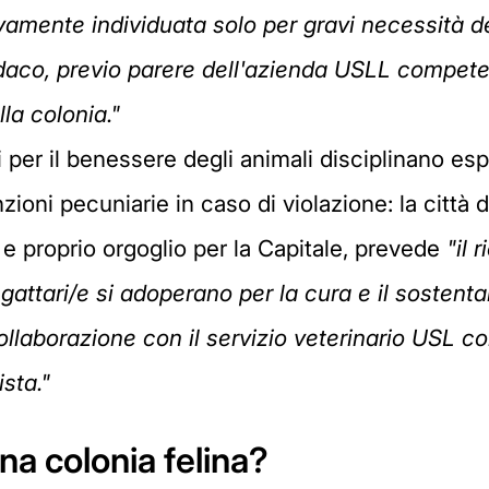
vamente individuata solo per gravi necessità de
daco, previo parere dell'azienda USLL competen
lla colonia."
er il benessere degli animali disciplinano esp
zioni pecuniarie in caso di violazione: la citt
o e proprio orgoglio per la Capitale, prevede
"il 
attari/e si adoperano per la cura e il sostent
ollaborazione con il servizio veterinario USL co
sta."
a colonia felina?