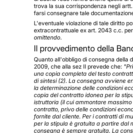
trova la sua corrispondenza negli artt
farsi consegnare tale documentazion
L'eventuale violazione di tale diritto p
extracontrattuale ex art. 2043 c.c. per
omittendo
.
Il provvedimento della Banc
Quanto all'obbligo di consegna della d
2009, che alla sez II prevede che:
"Pr
una copia completa del testo contratt
di sintesi (2). La consegna avviene en
la determinazione delle condizioni eco
copia del contratto idonea per la st
istruttoria (il cui ammontare massimo 
contratto, privo delle condizioni eco
fornite dal cliente. Per i contratti di 
per la stipula è gratuita a partire dal
consegna è sempre gratuita. La consegn