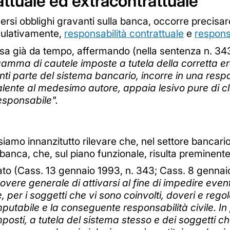
attuale ed extracontrattuale
versi obblighi gravanti sulla banca, occorre precisare 
mulativamente,
responsabilità contrattuale
e
respons
essa già da tempo, affermando (nella sentenza n. 3
amma di cautele imposte a tutela della corretta erog
enti parte del sistema bancario, incorre in una resp
ente al medesimo autore, appaia lesivo pure di clau
esponsabile".
siamo innanzitutto rilevare che, nel settore bancario,
banca, che, sul piano funzionale, risulta preminente
to (Cass. 13 gennaio 1993, n. 343; Cass. 8 gennaio
vere generale di attivarsi al fine di impedire event
, per i soggetti che vi sono coinvolti, doveri e rego
mputabile e la conseguente responsabilità civile. In
osti, a tutela del sistema stesso e dei soggetti ch