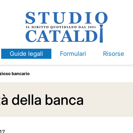
Guide legali
Formulari
Risorse
ioso bancario
tà della banca
17