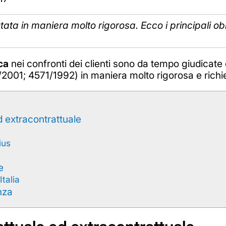
ata in maniera molto rigorosa. Ecco i principali obbl
ca
nei confronti dei clienti sono da tempo giudicate d
001; 4571/1992) in maniera molto rigorosa e richie
d extracontrattuale
ius
e
talia
enza