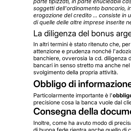
parte tipizzati, in parte enucleabili c
soggetti dell'ordinamento bancario, in
erogazione del credito ... consiste in 
di quelle delle altre imprese inserite 
La diligenza del bonus arg
In altri termini è stato ritenuto che, p
attenzione e prudenza nonché l'adozio
banchiere, ovverosia la cd. diligenza 
bancari in senso stretto ma anche nel 
svolgimento della propria attività.
Obbligo di informazion
Particolarmente importante è l'
obblig
precisione cosa la banca vuole dal cl
Consegna della docum
Inoltre, come ha avuto modo di precisa
di buona fede rientra anche quello di 