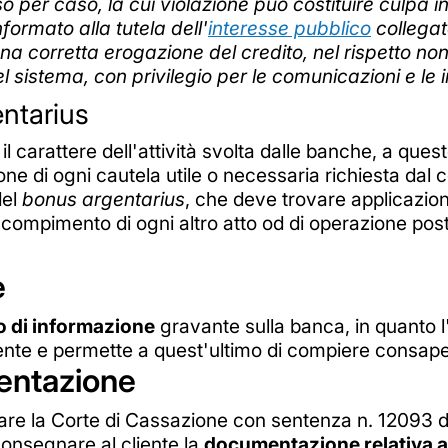
aso per caso, la cui violazione può costituire culpa i
formato alla tutela dell'
interesse pubblico
collegat
una corretta erogazione del credito, nel rispetto no
nel sistema, con privilegio per le comunicazioni e le
entarius
er il carattere dell'attività svolta dalle banche, a qu
ne di ogni cautela utile o necessaria richiesta dal
del
bonus argentarius
, che deve trovare applicazione
compimento di ogni altro atto od di operazione post
e
o di informazione
gravante sulla banca, in quanto l
iente e permette a quest'ultimo di compiere consape
entazione
re la Corte di Cassazione con sentenza n. 12093 del
consegnare al cliente la
documentazione relativa a