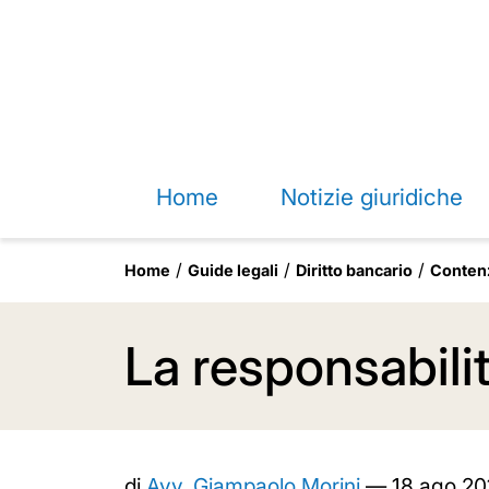
Home
Notizie giuridiche
Home
Guide legali
Diritto bancario
Contenz
La responsabili
di
Avv. Giampaolo Morini
—
18 ago 20