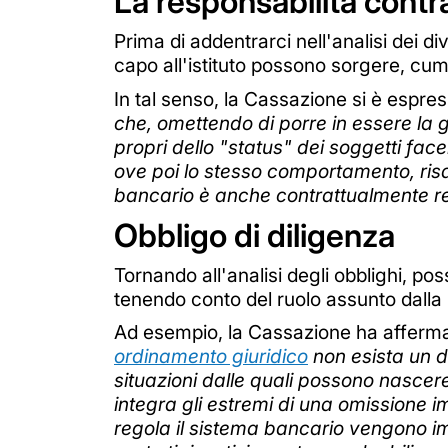
La responsabilità contr
Prima di addentrarci nell'analisi dei di
capo all'istituto possono sorgere, cu
In tal senso, la Cassazione si è espr
che, omettendo di porre in essere la g
propri dello "status" dei soggetti fac
ove poi lo stesso comportamento, risal
bancario è anche contrattualmente r
Obbligo di diligenza
Tornando all'analisi degli obblighi, pos
tenendo conto del ruolo assunto dalla 
Ad esempio, la Cassazione ha afferma
ordinamento giuridico
non esista un do
situazioni dalle quali possono nascere
integra gli estremi di una omissione i
regola il sistema bancario vengono imp