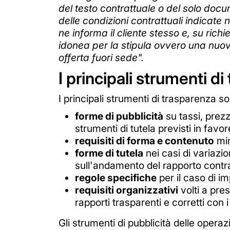
del testo contrattuale o del solo docu
delle condizioni contrattuali indicate 
ne informa il cliente stesso e, su ric
idonea per la stipula ovvero una nuov
offerta fuori sede".
I principali strumenti d
I principali strumenti di trasparenza so
forme di pubblicità
su tassi, prezzi
strumenti di tutela previsti in favore
requisiti di forma e contenuto
min
forme di tutela
nei casi di variazi
sull'andamento del rapporto contra
regole specifiche
per il caso di i
requisiti organizzativi
volti a pres
rapporti trasparenti e corretti con i 
Gli strumenti di pubblicità delle operazi