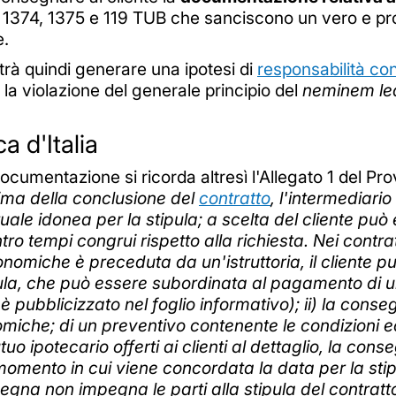
. 1374, 1375 e 119 TUB che sanciscono un vero e prop
e.
otrà quindi generare una ipotesi di
responsabilità con
 la violazione del generale principio del
neminem le
a d'Italia
ocumentazione si ricorda altresì l'Allegato 1 del Pr
ima della conclusione del
contratto
, l'intermediari
uale idonea per la stipula; a scelta del cliente pu
tro tempi congrui rispetto alla richiesta. Nei contr
nomiche è preceduta da un'istruttoria, il cliente pu
ipula, che può essere subordinata al pagamento d
è pubblicizzato nel foglio informativo); ii) la cons
nomiche; di un preventivo contenente le condizioni
mutuo ipotecario offerti ai clienti al dettaglio, la co
 momento in cui viene concordata la data per la stipul
a non impegna le parti alla stipula del contratto. I