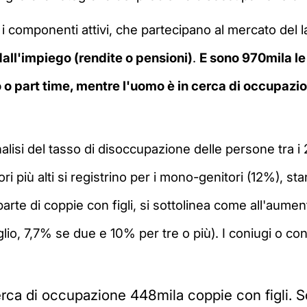
tti i componenti attivi, che partecipano al mercato del
 dall'impiego (rendite o pensioni)
.
E sono 970mila le 
o part time, mentre l'uomo è in cerca di occupazio
alisi del tasso di disoccupazione delle persone tra i 2
lori più alti si registrino per i mono-genitori (12%),
te di coppie con figli, si sottolinea come all'aument
lio, 7,7% se due e 10% per tre o più). I coniugi o co
erca di occupazione 448mila coppie con figli. S