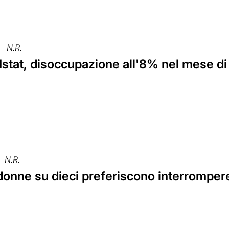
N.R.
Istat, disoccupazione all'8% nel mese d
N.R.
 donne su dieci preferiscono interrompere