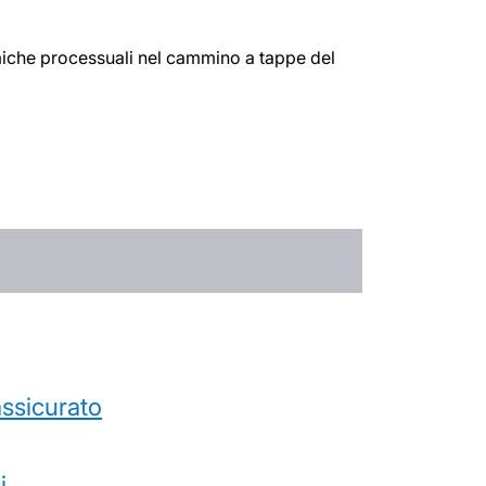
namiche processuali nel cammino a tappe del
’assicurato
i