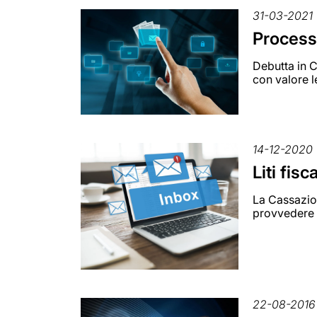
31-03-2021
Processo
Debutta in C
con valore 
14-12-2020
Liti fis
La Cassazion
provvedere 
22-08-2016