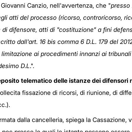
e, Giovanni Canzio, nell'avvertenza, che "
presso 
i atti del processo (ricorso, controricorso, ri
i difensore, atti di "costituzione" a fini defensi
scritto dall'art. 16 bis comma 6 D.L. 179 del 201
imitazione ai procedimenti innanzi ai tribunali 
edesimo D.L
.".
eposito telematico delle istanze dei difensor
ollecita fissazione di ricorsi, di riunione, di diff
c.).
formata dalla cancelleria, spiega la Cassazione, 
Le pec presso le quali le istante possono essere