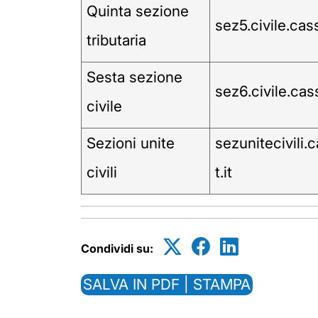
Quinta sezione
sez5.civile.cas
tributaria
Sesta sezione
sez6.civile.cas
civile
Sezioni unite
sezunitecivili
civili
t.it
Condividi su:
SALVA IN PDF | STAMPA