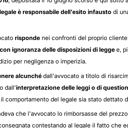
016
, depositata il 10 giugno scorso e qui sotto a
egale è responsabile dell'esito infausto
di un
vocato
risponde
nei confronti del proprio client
 con ignoranza delle disposizioni di legge
e, p
izio per negligenza o imperizia.
tenere alcunché
dall'avvocato a titolo di risarc
o dall'
interpretazione delle leggi o di question
il comportamento del legale sia stato dettato d
endeva che l'avvocato lo rimborsasse del prezz
 consegnata contestando al legale il fatto che egl