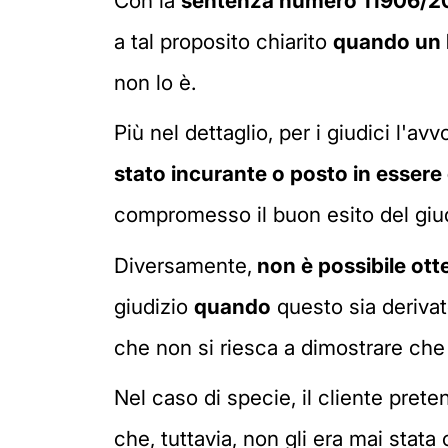
Con la
sentenza numero 11906/2
a tal proposito chiarito
quando un l
non lo è.
Più nel dettaglio, per i giudici l'av
stato incurante o posto in essere
compromesso il buon esito del giud
Diversamente,
non è possibile ot
giudizio
quando
questo sia derivat
che non si riesca a dimostrare che 
Nel caso di specie, il cliente pret
che, tuttavia, non gli era mai stata