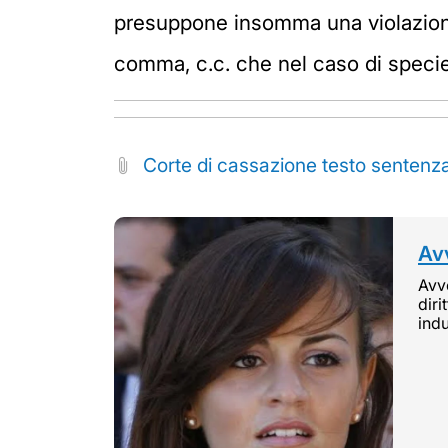
presuppone insomma una violazione 
comma, c.c. che nel caso di specie
Corte di cassazione testo senten
Avv
Avvo
diri
indu