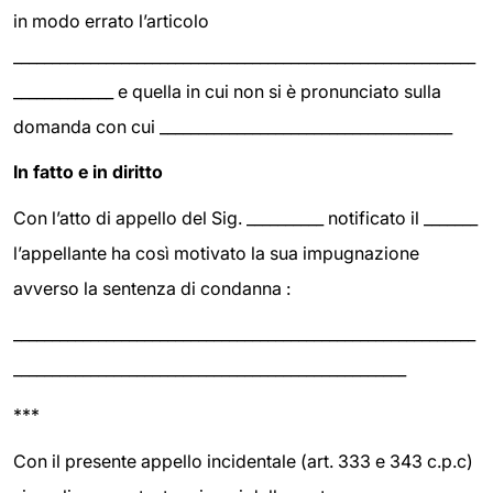
in modo errato l’articolo
____________________________________________________________
_____________ e quella in cui non si è pronunciato sulla
domanda con cui ______________________________________
In fatto e in diritto
Con l’atto di appello del Sig. __________ notificato il _______
l’appellante ha così motivato la sua impugnazione
avverso la sentenza di condanna :
____________________________________________________________
___________________________________________________
***
Con il presente appello incidentale (art. 333 e 343 c.p.c)