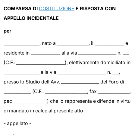
COMPARSA DI
COSTITUZIONE
E RISPOSTA CON
APPELLO INCIDENTALE
per
_________________, nato a _______________, il ______________ e
residente in ______________ alla via __________________ n. ___
(C.F.: _______________________), elettivamente domiciliato in
_________________ alla via _______________________ n. ___,
presso lo Studio dell'Avv. __________________ del Foro di
_____________ (C.F.: ____________________, fax _______________,
pec ________________) che lo rappresenta e difende in virtù
di mandato in calce al presente atto
- appellato -