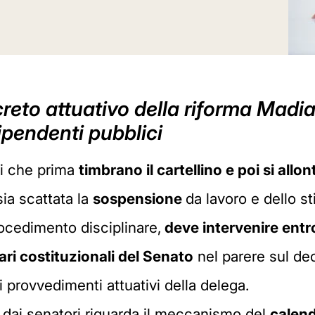
creto attuativo della riforma Madi
dipendenti pubblici
ci che prima
timbrano il cartellino e poi si all
ia scattata la
sospensione
da lavoro e dello s
rocedimento disciplinare,
deve intervenire entro
ri costituzionali del Senato
nel parere sul dec
i provvedimenti attuativi della delega.
 dai senatori riguarda il meccanismo del
calend