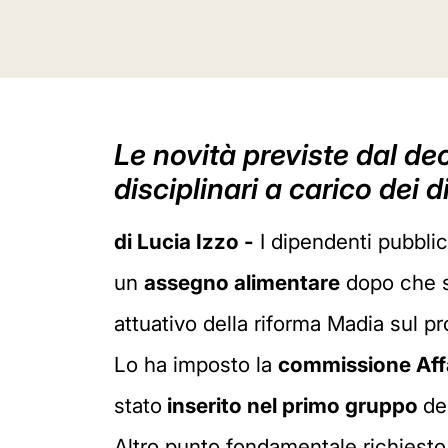
Le novità previste dal de
disciplinari a carico dei 
di Lucia Izzo -
I dipendenti pubbli
un
assegno alimentare
dopo che s
attuativo della riforma Madia sul p
Lo ha imposto la
commissione Affa
stato
inserito nel primo gruppo
de
Altro punto fondamentale richiesto