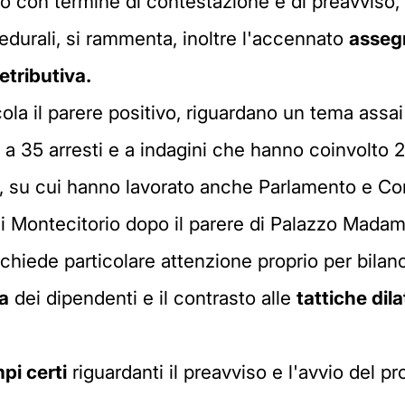
io con termine di contestazione e di preavviso, id
edurali, si rammenta, inoltre l'accennato
asseg
etributiva.
ola il parere positivo, riguardano un tema assai
a 35 arresti e a indagini che hanno coinvolto 2
, su cui hanno lavorato anche Parlamento e Cons
di Montecitorio dopo il parere di Palazzo Madam
richiede particolare attenzione proprio per bilan
sa
dei dipendenti e il contrasto alle
tattiche dila
pi certi
riguardanti il preavviso e l'avvio del p