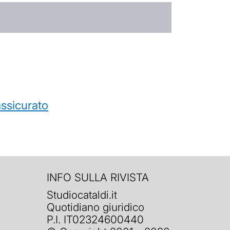
’assicurato
INFO SULLA RIVISTA
Studiocataldi.it
Quotidiano giuridico
P.I. IT02324600440