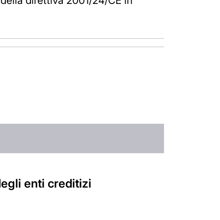
e della direttiva 2001/24/CE in
gli enti creditizi