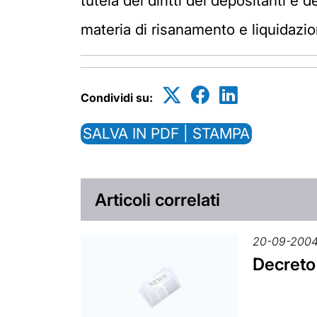
tutela dei diritti dei depositanti e 
materia di risanamento e liquidazion
Condividi su:
SALVA IN PDF | STAMPA
Articoli correlati
20-09-200
Decreto 