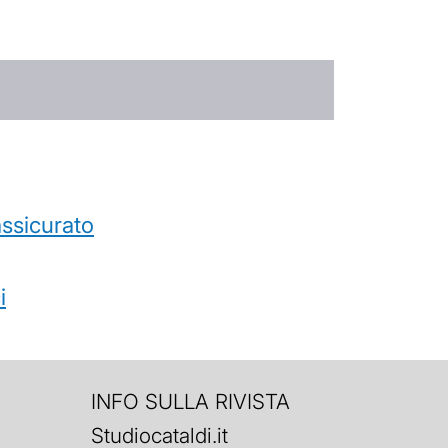
’assicurato
i
INFO SULLA RIVISTA
Studiocataldi.it