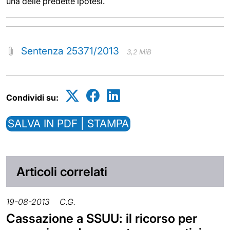
una delle predette ipotesi.
Sentenza 25371/2013
3,2 MiB
Condividi su:
SALVA IN PDF | STAMPA
Articoli correlati
19-08-2013
C.G.
Cassazione a SSUU: il ricorso per