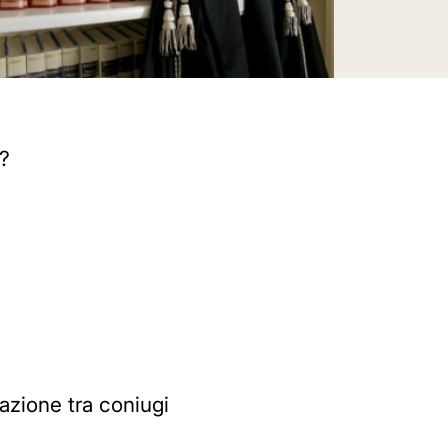
e?
razione tra coniugi