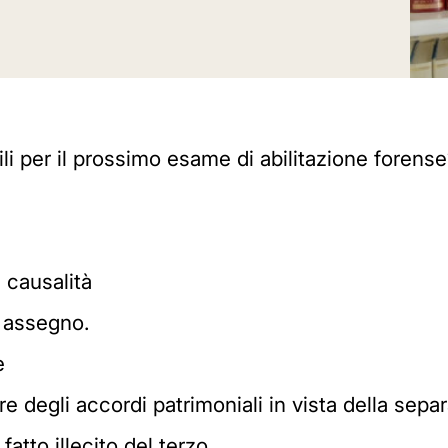
li per il prossimo esame di abilitazione forens
 causalità
e assegno.
e
re degli accordi patrimoniali in vista della sepa
fatto illecito del terzo