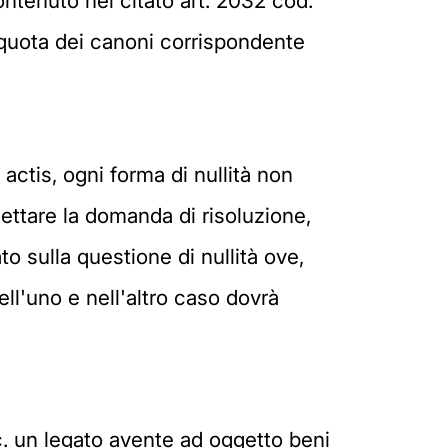
ntenuto nel citato art. 2032 cod.
a quota dei canoni corrispondente
x actis, ogni forma di nullità non
ettare la domanda di risoluzione,
to sulla questione di nullità ove,
ll'uno e nell'altro caso dovrà
c.c. un legato avente ad oggetto beni