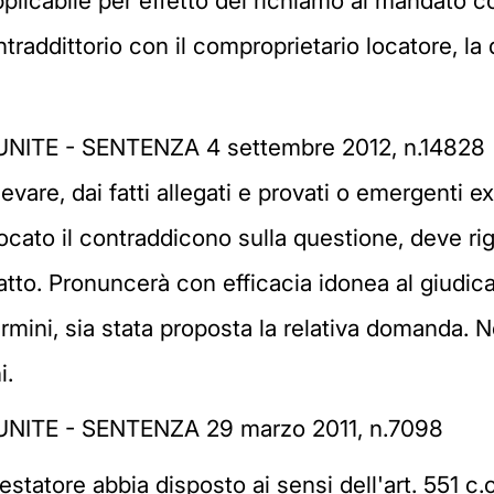
licabile per effetto del richiamo al mandato co
ontraddittorio con il comproprietario locatore, l
NITE - SENTENZA 4 settembre 2012, n.14828
ilevare, dai fatti allegati e provati o emergenti e
cato il contraddicono sulla questione, deve rig
atto. Pronuncerà con efficacia idonea al giudica
rmini, sia stata proposta la relativa domanda. Ne
i.
NITE - SENTENZA 29 marzo 2011, n.7098
l testatore abbia disposto ai sensi dell'art. 551 