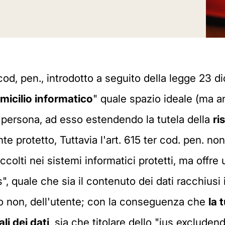
 cod, pen., introdotto a seguito della legge 23 di
micilio informatico
" quale spazio ideale (ma an
la persona, ad esso estendendo la tutela della
ri
protetto, Tuttavia l'art. 615 ter cod. pen. non 
ccolti nei sistemi informatici protetti, ma offre
", quale che sia il contenuto dei dati racchiusi 
va o non, dell'utente; con la conseguenza che
la 
i dei dati
, sia che titolare dello "jus excluden