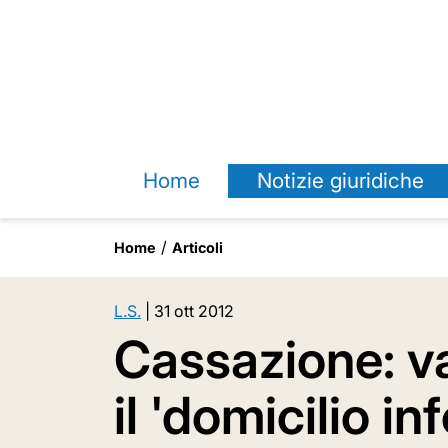
Home
Notizie giuridiche
Home
Articoli
L.S.
|
31 ott 2012
Cassazione: v
il 'domicilio i