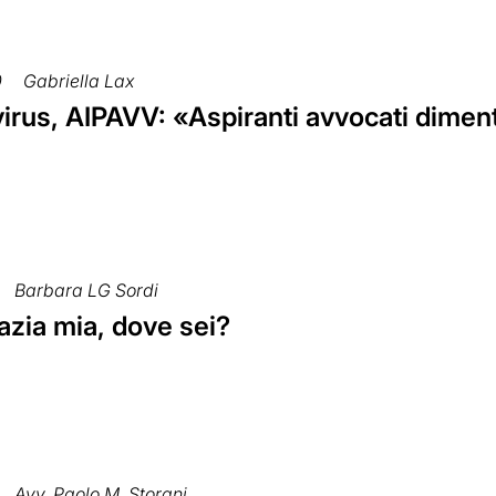
0
Gabriella Lax
irus, AIPAVV: «Aspiranti avvocati diment
Barbara LG Sordi
zia mia, dove sei?
Avv. Paolo M. Storani