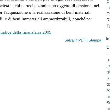
C
cietà le cui partecipazioni sono oggetto di cessione, nei
L
er l'acquisizione o la realizzazione di beni materiali
Ob
li, e di beni immateriali ammortizzabili, nonché per
R
Tu
'indice della finanziaria 2009
In
Salva in PDF | Stampa
Cu
c
p
I
gi
R
do
A
a
S
a