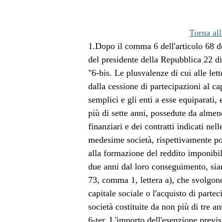
Torna all
1.Dopo il comma 6 dell'articolo 68 de
del presidente della Repubblica 22 d
"6-bis. Le plusvalenze di cui alle let
dalla cessione di partecipazioni al cap
semplici e gli enti a esse equiparati, 
più di sette anni, possedute da almen
finanziari e dei contratti indicati nelle
medesime società, rispettivamente po
alla formazione del reddito imponibil
due anni dal loro conseguimento, siano 
73, comma 1, lettera a), che svolgono
capitale sociale o l'acquisto di parte
società costituite da non più di tre an
6-ter. L'importo dell'esenzione previ