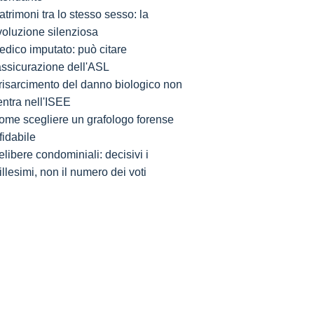
trimoni tra lo stesso sesso: la
voluzione silenziosa
edico imputato: può citare
'assicurazione dell'ASL
l risarcimento del danno biologico non
entra nell'ISEE
ome scegliere un grafologo forense
fidabile
libere condominiali: decisivi i
llesimi, non il numero dei voti