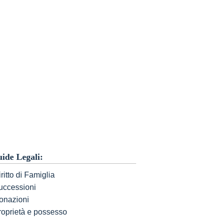
ide Legali:
ritto di Famiglia
uccessioni
onazioni
roprietà e possesso