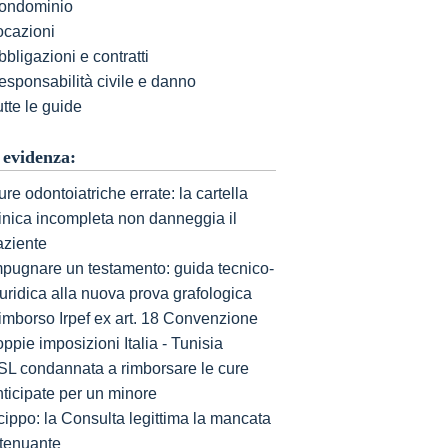
ondominio
ocazioni
bligazioni e contratti
esponsabilità civile e danno
tte le guide
 evidenza:
re odontoiatriche errate: la cartella
linica incompleta non danneggia il
aziente
mpugnare un testamento: guida tecnico-
uridica alla nuova prova grafologica
imborso Irpef ex art. 18 Convenzione
ppie imposizioni Italia - Tunisia
SL condannata a rimborsare le cure
nticipate per un minore
cippo: la Consulta legittima la mancata
ttenuante