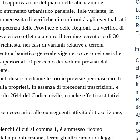
 di approvazione del piano delle alienazioni e
C
L
lo strumento urbanistico generale. Tale variante, in
Ob
n necessita di verifiche di conformità agli eventuali atti
R
mpetenza delle Province e delle Regioni. La verifica di
Tu
e essere effettuata entro il termine perentorio di 30
richiesta, nei casi di varianti relative a terreni
In
mento urbanistico generale vigente, ovvero nei casi che
Cu
uperiori al 10 per cento dei volumi previsti dal
c
nte.
p
 pubblicare mediante le forme previste per ciascuno di
I
ella proprietà, in assenza di precedenti trascrizioni, e
gi
icolo 2644 del Codice civile, nonché effetti sostitutivi
R
do
e necessario, alle conseguenti attività di trascrizione,
A
a
 elenchi di cui al comma 1, è ammesso ricorso
S
alla pubblicazione, fermi gli altri rimedi di legge.
a