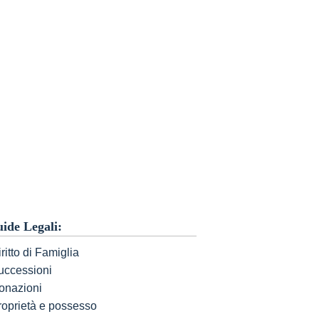
ide Legali:
ritto di Famiglia
uccessioni
onazioni
roprietà e possesso