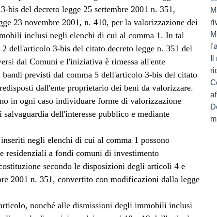
o 3-bis del decreto legge 25 settembre 2001 n. 351,
Ma
egge 23 novembre 2001, n. 410, per la valorizzazione dei
ri
M
mobili inclusi negli elenchi di cui al comma 1. In tal
l
 dell'articolo 3-bis del citato decreto legge n. 351 del
I
versi dai Comuni e l'iniziativa è rimessa all'ente
ri
I bandi previsti dal comma 5 dell'articolo 3-bis del citato
C
edisposti dall'ente proprietario dei beni da valorizzare.
af
ono in ogni caso individuare forme di valorizzazione
De
 di salvaguardia dell'interesse pubblico e mediante
mi
i inseriti negli elenchi di cui al comma 1 possono
e residenziali a fondi comuni di investimento
stituzione secondo le disposizioni degli articoli 4 e
bre 2001 n. 351, convertito con modificazioni dalla legge
articolo, nonché alle dismissioni degli immobili inclusi