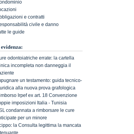
ondominio
ocazioni
bligazioni e contratti
esponsabilità civile e danno
tte le guide
 evidenza:
re odontoiatriche errate: la cartella
linica incompleta non danneggia il
aziente
mpugnare un testamento: guida tecnico-
uridica alla nuova prova grafologica
imborso Irpef ex art. 18 Convenzione
ppie imposizioni Italia - Tunisia
SL condannata a rimborsare le cure
nticipate per un minore
cippo: la Consulta legittima la mancata
ttenuante