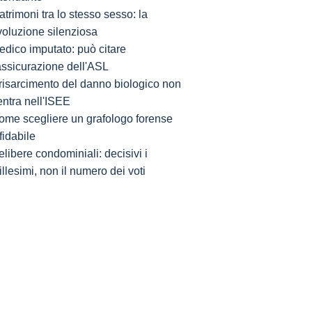
trimoni tra lo stesso sesso: la
voluzione silenziosa
edico imputato: può citare
'assicurazione dell'ASL
l risarcimento del danno biologico non
entra nell'ISEE
ome scegliere un grafologo forense
fidabile
libere condominiali: decisivi i
llesimi, non il numero dei voti