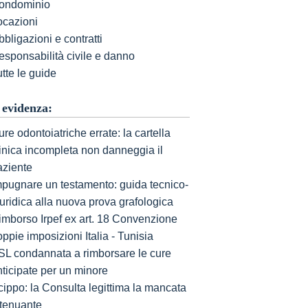
ondominio
ocazioni
bligazioni e contratti
esponsabilità civile e danno
tte le guide
 evidenza:
re odontoiatriche errate: la cartella
linica incompleta non danneggia il
aziente
mpugnare un testamento: guida tecnico-
uridica alla nuova prova grafologica
imborso Irpef ex art. 18 Convenzione
ppie imposizioni Italia - Tunisia
SL condannata a rimborsare le cure
nticipate per un minore
cippo: la Consulta legittima la mancata
ttenuante