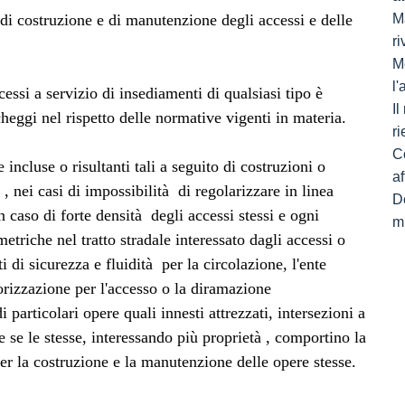
di costruzione e di manutenzione degli accessi e delle
Ma
ri
M
l
ccessi a servizio di insediamenti di qualsiasi tipo è
I
heggi nel rispetto delle normative vigenti in materia.
ri
C
incluse o risultanti tali a seguito di costruzioni o
af
 , nei casi di impossibilità di regolarizzare in linea
De
n caso di forte densità degli accessi stessi e ogni
mi
metriche nel tratto stradale interessato dagli accessi o
 di sicurezza e fluidità per la circolazione, l'ente
utorizzazione per l'accesso o la diramazione
 particolari opere quali innesti attrezzati, intersezioni a
he se le stesse, interessando più proprietà , comportino la
per la costruzione e la manutenzione delle opere stesse.