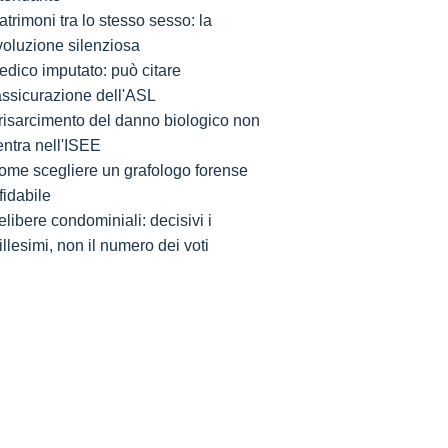
trimoni tra lo stesso sesso: la
voluzione silenziosa
edico imputato: può citare
'assicurazione dell'ASL
l risarcimento del danno biologico non
entra nell'ISEE
ome scegliere un grafologo forense
fidabile
libere condominiali: decisivi i
llesimi, non il numero dei voti