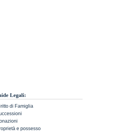
ide Legali:
ritto di Famiglia
uccessioni
onazioni
roprietà e possesso