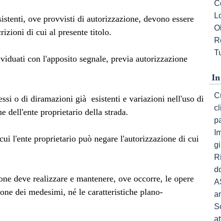
C
L
sistenti, ove provvisti di autorizzazione, devono essere
Ob
izioni di cui al presente titolo.
R
Tu
ividuati con l'apposito segnale, previa autorizzazione
In
Cu
ssi o di diramazioni già esistenti e variazioni nell'uso di
c
e dell'ente proprietario della strada.
p
I
cui l'ente proprietario può negare l'autorizzazione di cui
gi
R
do
one deve realizzare e mantenere, ove occorre, le opere
A
zione dei medesimi, né le caratteristiche plano-
a
S
a