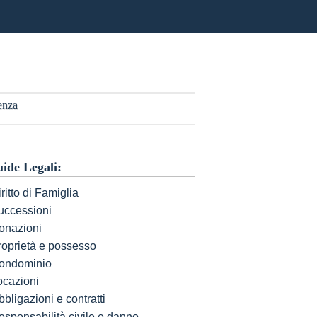
enza
ide Legali:
ritto di Famiglia
uccessioni
onazioni
roprietà e possesso
ondominio
ocazioni
bligazioni e contratti
esponsabilità civile e danno