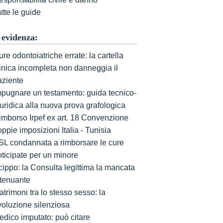
tte le guide
 evidenza:
re odontoiatriche errate: la cartella
linica incompleta non danneggia il
aziente
mpugnare un testamento: guida tecnico-
uridica alla nuova prova grafologica
imborso Irpef ex art. 18 Convenzione
ppie imposizioni Italia - Tunisia
SL condannata a rimborsare le cure
nticipate per un minore
cippo: la Consulta legittima la mancata
ttenuante
trimoni tra lo stesso sesso: la
voluzione silenziosa
edico imputato: può citare