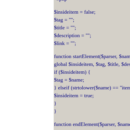
$insideitem = false;
$tag = "";
$title = "";
$description = "";
$link = "";
function startElement($parser, $name
global $insideitem, $tag, $title, $de
if ($insideitem) {
$tag = $name;
} elseif (strtolower($name) == "ite
$insideitem = true;
}
}
function endElement($parser, $nam