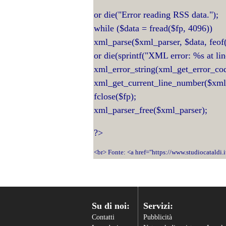
or die("Error reading RSS data.");
while ($data = fread($fp, 4096))
xml_parse($xml_parser, $data, feof
or die(sprintf("XML error: %s at li
xml_error_string(xml_get_error_co
xml_get_current_line_number($xml_
fclose($fp);
xml_parser_free($xml_parser);
?>
<br> Fonte: <a href="https://www.studiocataldi.
Su di noi:
Servizi:
Contatti
Pubblicità