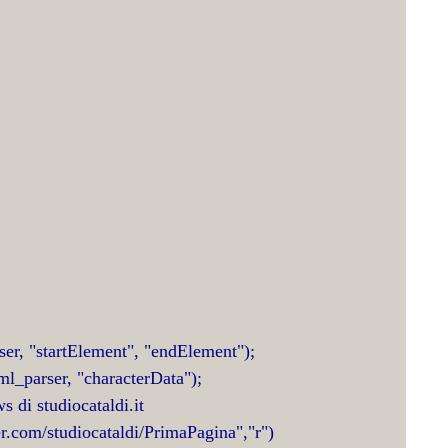
er, "startElement", "endElement");
l_parser, "characterData");
s di studiocataldi.it
er.com/studiocataldi/PrimaPagina","r")