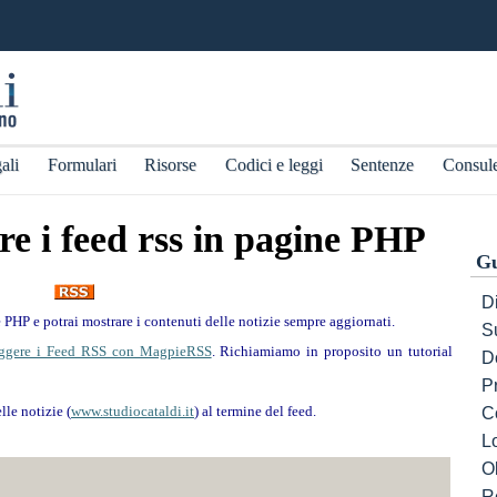
ali
Formulari
Risorse
Codici e leggi
Sentenze
Consul
re i feed rss in pagine PHP
Gu
Di
 PHP e potrai mostrare i contenuti delle notizie sempre aggiornati.
S
eggere i Feed RSS con MagpieRSS
. Richiamiamo in proposito un tutorial
D
P
lle notizie (
www.studiocataldi.it
) al termine del feed.
C
L
Ob
R