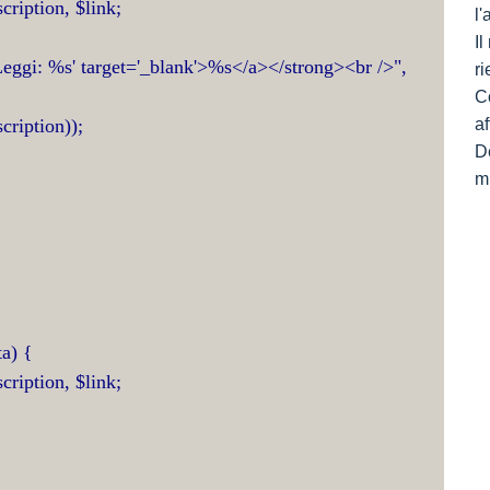
scription, $link;
l
I
'Leggi: %s' target='_blank'>%s</a></strong><br />",
ri
C
cription));
af
De
mi
ta) {
scription, $link;