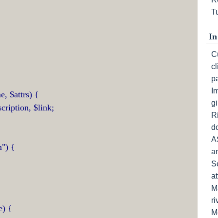
Tu
In
Cu
c
p
I
, $attrs) {
gi
scription, $link;
R
do
A
m") {
a
S
a
Ma
ri
e) {
M