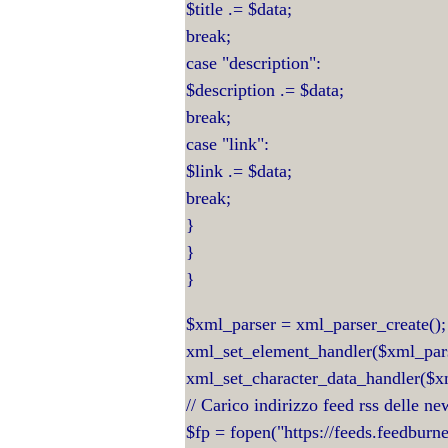
$title .= $data;
break;
case "description":
$description .= $data;
break;
case "link":
$link .= $data;
break;
}
}
}
$xml_parser = xml_parser_create();
xml_set_element_handler($xml_pars
xml_set_character_data_handler($xm
// Carico indirizzo feed rss delle new
$fp = fopen("https://feeds.feedburn