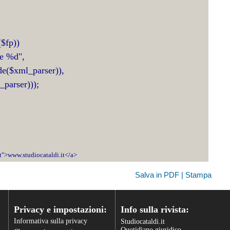
($fp))
ne %d",
de($xml_parser)),
parser)));
it">www.studiocataldi.it</a>
Salva in PDF | Stampa
Privacy e impostazioni:
Info sulla rivista:
Informativa sulla privacy
Studiocataldi.it
Quotidiano giuridico