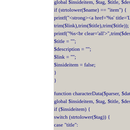
global $insideitem, $tag, $title, $de
if (strtolower($name) == "item") {
printf("<strong><a href='%s' title=
trim($link),trim($title),trim($title));
printf("%s<br clear='all'>",trim($des
$title = "";
$description = "";
$link = "";
$insideitem = false;
}
}
function characterData($parser, $da
global $insideitem, $tag, $title, $de
if ($insideitem) {
switch (strtolower($tag)) {
case "title":