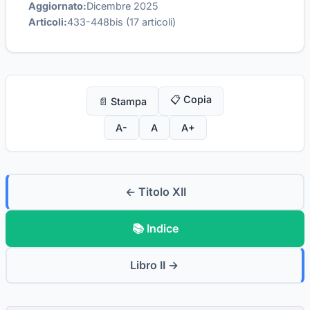
Aggiornato:
Dicembre 2025
Articoli:
433-448bis (17 articoli)
📋 Copia
📄 Stampa
A-
A
A+
← Titolo XII
📚 Indice
Libro II →