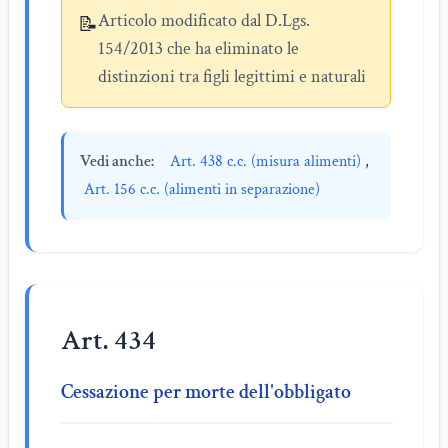
Articolo modificato dal D.Lgs.
📝
154/2013 che ha eliminato le
distinzioni tra figli legittimi e naturali
Vedi anche:
Art. 438 c.c. (misura alimenti)
,
Art. 156 c.c. (alimenti in separazione)
Art. 434
Cessazione per morte dell'obbligato